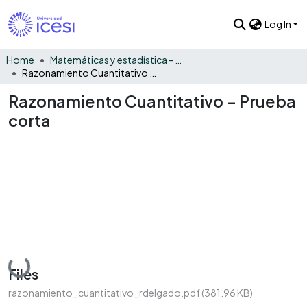
Log In
Home
Matemáticas y estadística - General
Razonamiento Cuantitativo – Prueba corta
Razonamiento Cuantitativo – Prueba
corta
Loading...
Files
razonamiento_cuantitativo_rdelgado.pdf
(381.96 KB)