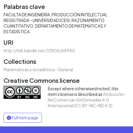
Palabras clave
FACULTA DE INGENIERÍA
PRODUCCIÓN INTELECTUAL
REGISTRADA - UNIVERSIDAD ICESI
RAZONAMIENTO
CUANTITATIVO
DEPARTAMENTO DE MATEMÁTICAS Y
ESTADÍSTICA
URI
http://hdl.handle.net/10906/68980
Collections
Matemáticas y estadística - General
Creative Commons license
Except where otherwised noted, this
item's license is described as
Atribución-
NoComercial-SinDerivadas 4.0
Internacional (CC BY-NC-ND 4.0)
Full item page