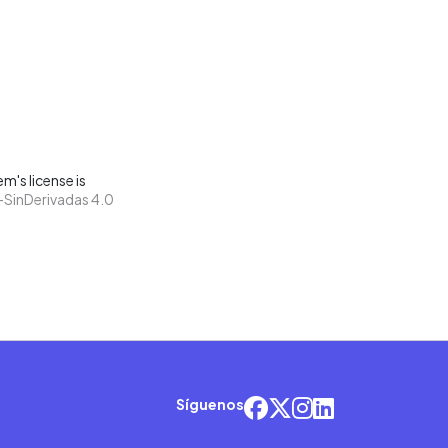
m's license is
SinDerivadas 4.0
Síguenos