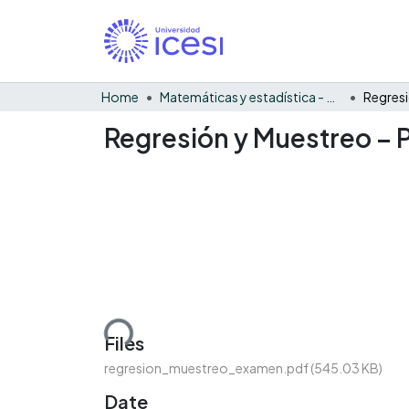
Home
Matemáticas y estadística - General
Regresión y Muestreo – 
Loading...
Files
regresion_muestreo_examen.pdf
(545.03 KB)
Date