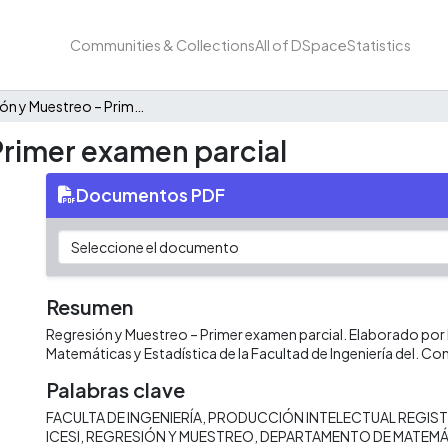
Communities & Collections
All of DSpace
Statistics
Regresión y Muestreo – Primer examen parcial
Primer examen parcial
Documentos PDF
Resumen
Regresión y Muestreo – Primer examen parcial. Elaborado po
Matemáticas y Estadística de la Facultad de Ingeniería del. Co
Palabras clave
FACULTA DE INGENIERÍA
PRODUCCIÓN INTELECTUAL REGIST
ICESI
REGRESIÓN Y MUESTREO
DEPARTAMENTO DE MATEMÁT