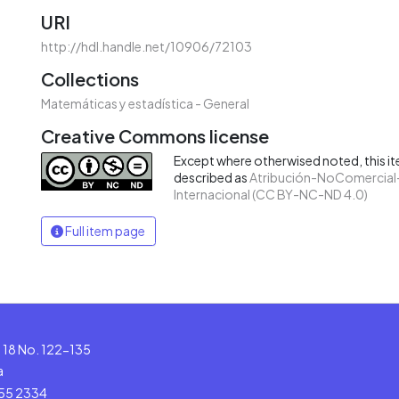
URI
http://hdl.handle.net/10906/72103
Collections
Matemáticas y estadística - General
Creative Commons license
Except where otherwised noted, this ite
described as
Atribución-NoComercial-
Internacional (CC BY-NC-ND 4.0)
Full item page
le 18 No. 122-135
a
555 2334