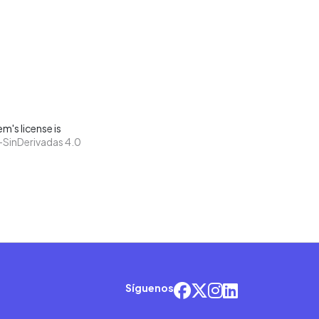
m's license is
SinDerivadas 4.0
Síguenos