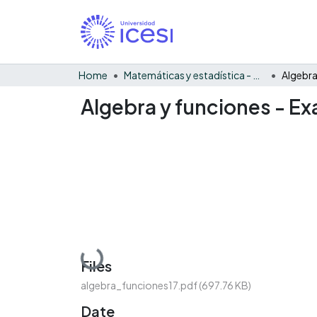
Home
Matemáticas y estadística - General
Algebra y funciones - Ex
Loading...
Files
algebra_funciones17.pdf
(697.76 KB)
Date