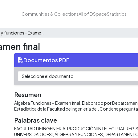
Communities & Collections
All of DSpace
Statistics
Algebra y funciones - Examen final
amen final
Documentos PDF
Resumen
Álgebra Funciones – Examen final. Elaborado por Departame
Estadística de la Facultad de Ingeniería del. Contiene pregunta
Palabras clave
FACULTAD DE INGENIERÍA
PRODUCCIÓN INTELECTUAL REGIS
UNIVERSIDAD ICESI
ÁLGEBRA Y FUNCIONES
DEPARTAMENTO