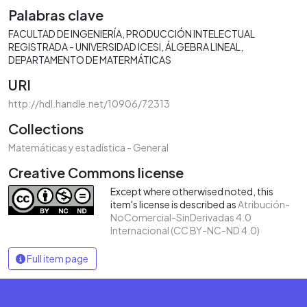
Palabras clave
FACULTAD DE INGENIERÍA
PRODUCCIÓN INTELECTUAL
REGISTRADA - UNIVERSIDAD ICESI
ÁLGEBRA LINEAL
DEPARTAMENTO DE MATERMÁTICAS
URI
http://hdl.handle.net/10906/72313
Collections
Matemáticas y estadística - General
Creative Commons license
Except where otherwised noted, this
item's license is described as
Atribución-
NoComercial-SinDerivadas 4.0
Internacional (CC BY-NC-ND 4.0)
Full item page