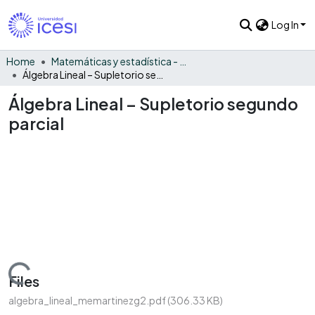
Log In
Home
Matemáticas y estadística - General
Álgebra Lineal – Supletorio segundo parcial
Álgebra Lineal – Supletorio segundo
parcial
Loading...
Files
algebra_lineal_memartinezg2.pdf
(306.33 KB)