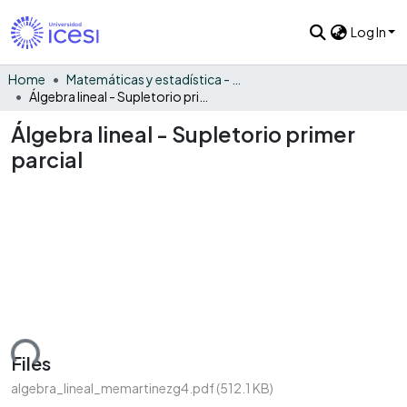
Log In
Home
Matemáticas y estadística - General
Álgebra lineal - Supletorio primer parcial
Álgebra lineal - Supletorio primer
parcial
ading...
Files
algebra_lineal_memartinezg4.pdf
(512.1 KB)