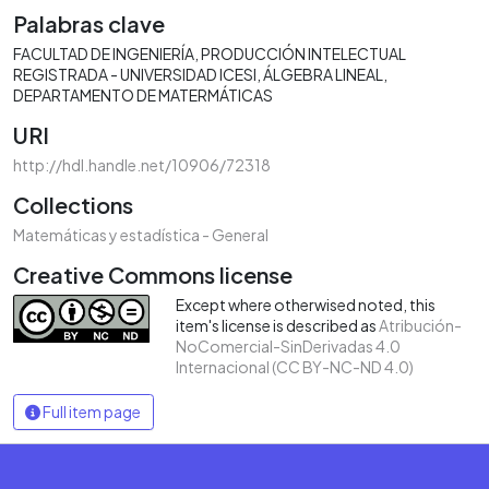
Palabras clave
FACULTAD DE INGENIERÍA
PRODUCCIÓN INTELECTUAL
REGISTRADA - UNIVERSIDAD ICESI
ÁLGEBRA LINEAL
DEPARTAMENTO DE MATERMÁTICAS
URI
http://hdl.handle.net/10906/72318
Collections
Matemáticas y estadística - General
Creative Commons license
Except where otherwised noted, this
item's license is described as
Atribución-
NoComercial-SinDerivadas 4.0
Internacional (CC BY-NC-ND 4.0)
Full item page