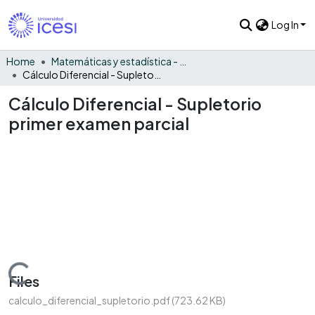
Log In
Home
Matemáticas y estadística - General
Cálculo Diferencial - Supletorio primer examen parcial
Cálculo Diferencial - Supletorio
primer examen parcial
Loading...
Files
calculo_diferencial_supletorio.pdf
(723.62 KB)