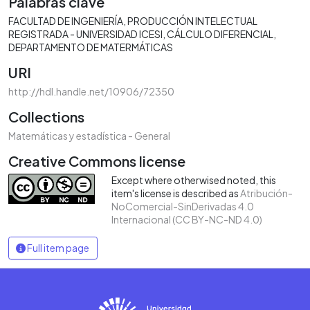
Palabras clave
FACULTAD DE INGENIERÍA
PRODUCCIÓN INTELECTUAL
REGISTRADA - UNIVERSIDAD ICESI
CÁLCULO DIFERENCIAL
DEPARTAMENTO DE MATERMÁTICAS
URI
http://hdl.handle.net/10906/72350
Collections
Matemáticas y estadística - General
Creative Commons license
Except where otherwised noted, this
item's license is described as
Atribución-
NoComercial-SinDerivadas 4.0
Internacional (CC BY-NC-ND 4.0)
Full item page