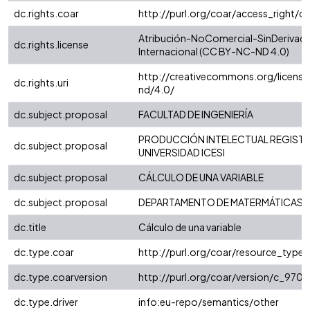
dc.rights.coar
http://purl.org/coar/access_right/c
Atribución-NoComercial-SinDerivada
dc.rights.license
Internacional (CC BY-NC-ND 4.0)
http://creativecommons.org/license
dc.rights.uri
nd/4.0/
dc.subject.proposal
FACULTAD DE INGENIERÍA
PRODUCCIÓN INTELECTUAL REGISTR
dc.subject.proposal
UNIVERSIDAD ICESI
dc.subject.proposal
CÁLCULO DE UNA VARIABLE
dc.subject.proposal
DEPARTAMENTO DE MATERMÁTICAS
dc.title
Cálculo de una variable
dc.type.coar
http://purl.org/coar/resource_type
dc.type.coarversion
http://purl.org/coar/version/c_97
dc.type.driver
info:eu-repo/semantics/other