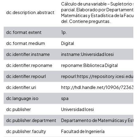
Cálculo de una variable – Supletorio
parcial. Elaborado por Departamento
dc.description.abstract
Matemáticas y Estadística de la Facult
del. Contiene preguntas.
dc.format.extent
1p.
dc.format.medium
Digital
dc.identifier.instname
instname:Universidad Icesi
dc.identifier.reponame
reponame:Biblioteca Digital
dc.identifier.repourl
repourl:https://repository.icesi.edu.
dc.identifier.uri
http://hdl.handle.net/10906/72363
dc.language.iso
spa
dc.publisher
Universidad Icesi
dc.publisher.department
Departamento de Matemáticas y Esta
dc.publisher.faculty
Facultad de Ingeniería