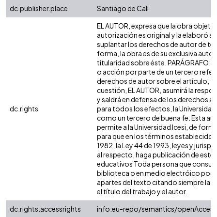
dc.publisher.place
Santiago de Cali
EL AUTOR, expresa que la obra objeto 
autorización es original y la elaboró si
suplantar los derechos de autor de terc
forma, la obra es de su exclusiva autorí
titularidad sobre éste. PARÁGRAFO: e
o acción por parte de un tercero refer
derechos de autor sobre el artículo, fo
cuestión, EL AUTOR, asumirá la respon
y saldrá en defensa de los derechos a
dc.rights
para todos los efectos, la Universidad 
como un tercero de buena fe. Esta aut
permite a la Universidad Icesi, de forma
para que en los términos establecidos 
1982, la Ley 44 de 1993, leyes y jurisp
al respecto, haga publicación de este 
educativos Toda persona que consulte
biblioteca o en medio electróico podr
apartes del texto citando siempre la fu
el título del trabajo y el autor.
dc.rights.accessrights
info:eu-repo/semantics/openAccess