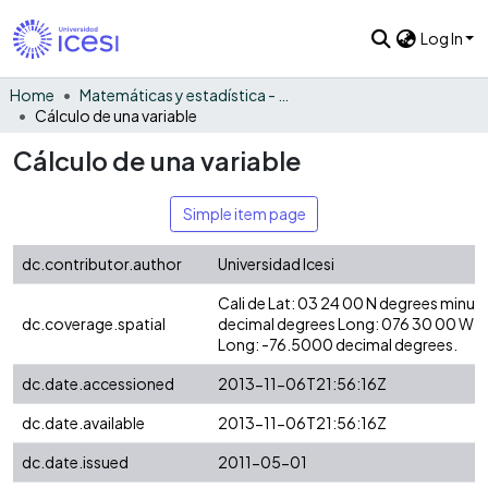
Log In
Home
Matemáticas y estadística - General
Cálculo de una variable
Cálculo de una variable
Simple item page
dc.contributor.author
Universidad Icesi
Cali de Lat: 03 24 00 N degrees minut
dc.coverage.spatial
decimal degrees Long: 076 30 00 W d
Long: -76.5000 decimal degrees.
dc.date.accessioned
2013-11-06T21:56:16Z
dc.date.available
2013-11-06T21:56:16Z
dc.date.issued
2011-05-01