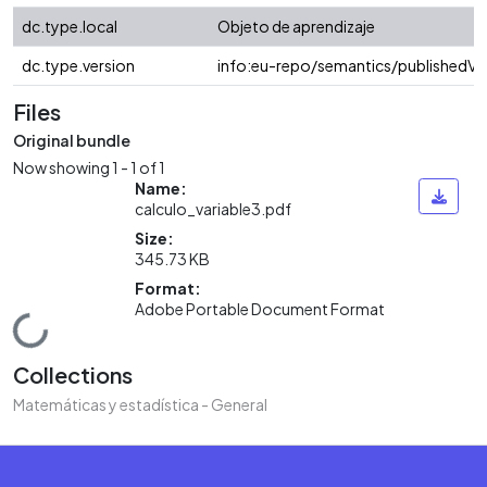
dc.type.local
Objeto de aprendizaje
dc.type.version
info:eu-repo/semantics/publishedVe
Files
Original bundle
Now showing
1 - 1 of 1
Name:
calculo_variable3.pdf
Size:
345.73 KB
Format:
Adobe Portable Document Format
Loading...
Collections
Matemáticas y estadística - General