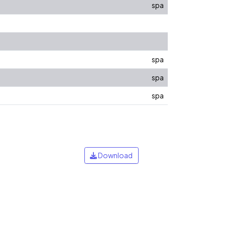
spa
spa
spa
spa
Download