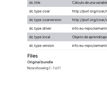
dc.title
Cálculo de una variabl
dc.type.coar
http://purl.org/coar
dc.type.coarversion
http://purl.org/coa
dc.type.driver
info:eu-repo/semanti
dc.type.local
Objeto de aprendizaje
dc.type.version
info:eu-repo/semanti
Files
Original bundle
Now showing
1 - 1 of 1