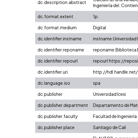
dc.description.abstract
Ingeniería del. Contie
dc.format.extent
1p.
dc.format.medium
Digital
dc.identifier.instname
instname:Universidad I
dc.identifier.reponame
reponame:Biblioteca D
dc.identifier.repourl
repourl:https://reposi
dc.identifier.uri
http://hdl.handle.ne
dc.language.iso
spa
dc.publisher
Universidad Icesi
dc.publisher.department
Departamento de Mate
dc.publisher.faculty
Facultad de Ingeniería
dc.publisher.place
Santiago de Cali