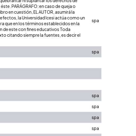
 quebrantar ni suplantar los derechos de
obre éste. PARÁGRAFO: en caso de queja o
libro en cuestión, EL AUTOR, asumirá la
 efectos, la Universidad Icesi actúa como un
spa
ara que en los términos establecidos en la
ión de este con fines educativos Toda
to citando siempre la fuentes, es decir el
spa
spa
spa
spa
spa