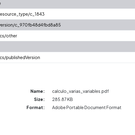
e
/resource_type/c_1843
r/version/c_970fb48d4fbd8a85
cs/other
cs/publishedVersion
Name:
calculo_varias_variables.pdf
Size:
285.87 KB
Format:
Adobe Portable Document Format