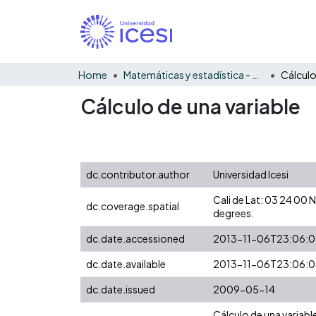
Home
Matemáticas y estadística - General
Cálculo
Cálculo de una variable
dc.contributor.author
Universidad Icesi
Cali de Lat: 03 24 00
dc.coverage.spatial
degrees.
dc.date.accessioned
2013-11-06T23:06:
dc.date.available
2013-11-06T23:06:
dc.date.issued
2009-05-14
Cálculo de una variabl