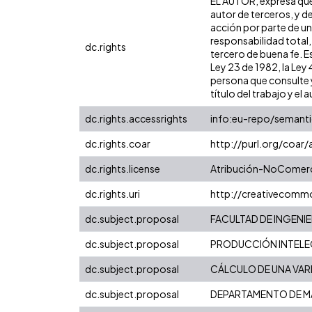
EL AUTOR, expresa que 
autor de terceros, y de
acción por parte de un 
responsabilidad total,
dc.rights
tercero de buena fe. Es
Ley 23 de 1982, la Ley
persona que consulte y
título del trabajo y el a
dc.rights.accessrights
info:eu-repo/semant
dc.rights.coar
http://purl.org/coar
dc.rights.license
Atribución-NoComerci
dc.rights.uri
http://creativecomm
dc.subject.proposal
FACULTAD DE INGENIE
dc.subject.proposal
PRODUCCIÓN INTELEC
dc.subject.proposal
CÁLCULO DE UNA VAR
dc.subject.proposal
DEPARTAMENTO DE M