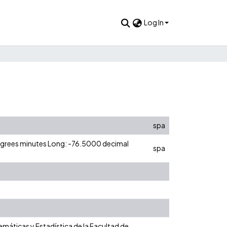
Log In
spa
degrees minutes Long: -76.5000 decimal
spa
máticas y Estadística de la Facultad de