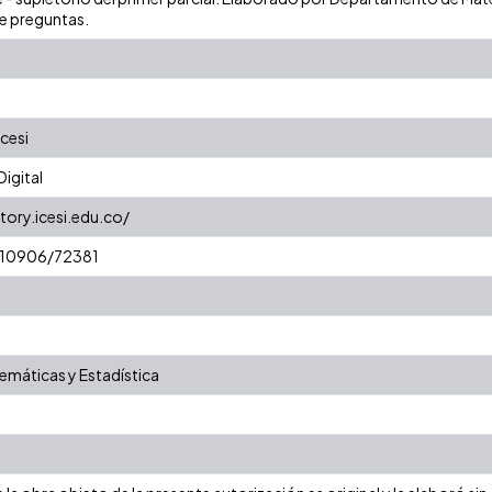
ne preguntas.
cesi
igital
tory.icesi.edu.co/
t/10906/72381
máticas y Estadística