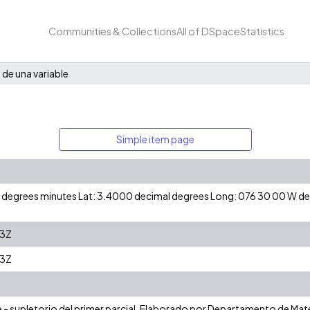
Communities & Collections
All of DSpace
Statistics
 de una variable
Simple item page
 N degrees minutes Lat: 3.4000 decimal degrees Long: 076 30 00 W 
03Z
03Z
e - supletorio del primer parcial. Elaborado por Departamento de Mate