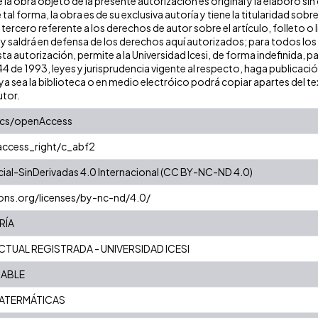
la obra objeto de la presente autorización es original y la elaboró sin
 tal forma, la obra es de su exclusiva autoría y tiene la titularidad s
tercero referente a los derechos de autor sobre el artículo, folleto o 
 y saldrá en defensa de los derechos aquí autorizados; para todos los
ta autorización, permite a la Universidad Icesi, de forma indefinida, p
 44 de 1993, leyes y jurisprudencia vigente al respecto, haga publicac
a sea la biblioteca o en medio electróico podrá copiar apartes del tex
utor.
ics/openAccess
/access_right/c_abf2
al-SinDerivadas 4.0 Internacional (CC BY-NC-ND 4.0)
ons.org/licenses/by-nc-nd/4.0/
RÍA
TUAL REGISTRADA - UNIVERSIDAD ICESI
IABLE
ATERMÁTICAS