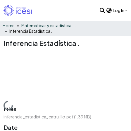
Log In
Home
Matemáticas y estadística - General
Inferencia Estadística .
Inferencia Estadística .
Loading...
Files
inferencia_estadistica_catrujillo.pdf
(1.39 MB)
Date