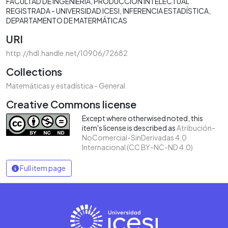
FACULTAD DE INGENIERÍA
PRODUCCIÓN INTELECTUAL
REGISTRADA - UNIVERSIDAD ICESI
INFERENCIA ESTADÍSTICA
DEPARTAMENTO DE MATERMÁTICAS
URI
http://hdl.handle.net/10906/72682
Collections
Matemáticas y estadística - General
Creative Commons license
Except where otherwised noted, this
item's license is described as
Atribución-
NoComercial-SinDerivadas 4.0
Internacional (CC BY-NC-ND 4.0)
Full item page