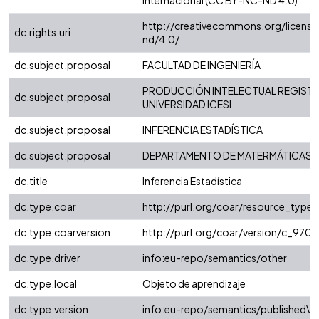
Internacional (CC BY-NC-ND 4.0)
http://creativecommons.org/license
dc.rights.uri
nd/4.0/
dc.subject.proposal
FACULTAD DE INGENIERÍA
PRODUCCIÓN INTELECTUAL REGISTR
dc.subject.proposal
UNIVERSIDAD ICESI
dc.subject.proposal
INFERENCIA ESTADÍSTICA
dc.subject.proposal
DEPARTAMENTO DE MATERMÁTICAS
dc.title
Inferencia Estadística
dc.type.coar
http://purl.org/coar/resource_type
dc.type.coarversion
http://purl.org/coar/version/c_97
dc.type.driver
info:eu-repo/semantics/other
dc.type.local
Objeto de aprendizaje
dc.type.version
info:eu-repo/semantics/publishedVe