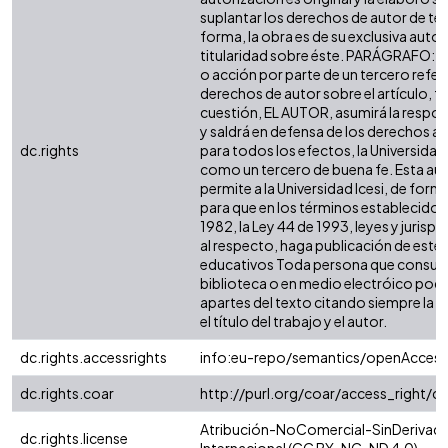
suplantar los derechos de autor de terc
forma, la obra es de su exclusiva autorí
titularidad sobre éste. PARÁGRAFO: e
o acción por parte de un tercero refer
derechos de autor sobre el artículo, fo
cuestión, EL AUTOR, asumirá la respon
y saldrá en defensa de los derechos a
dc.rights
para todos los efectos, la Universidad 
como un tercero de buena fe. Esta aut
permite a la Universidad Icesi, de forma
para que en los términos establecidos 
1982, la Ley 44 de 1993, leyes y jurisp
al respecto, haga publicación de este 
educativos Toda persona que consulte
biblioteca o en medio electróico podr
apartes del texto citando siempre la fu
el título del trabajo y el autor.
dc.rights.accessrights
info:eu-repo/semantics/openAccess
dc.rights.coar
http://purl.org/coar/access_right/c
Atribución-NoComercial-SinDerivada
dc.rights.license