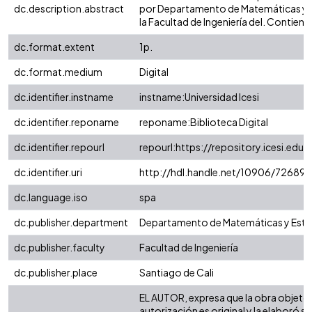
dc.description.abstract
por Departamento de Matemáticas y E
la Facultad de Ingeniería del. Contien
dc.format.extent
1p.
dc.format.medium
Digital
dc.identifier.instname
instname:Universidad Icesi
dc.identifier.reponame
reponame:Biblioteca Digital
dc.identifier.repourl
repourl:https://repository.icesi.edu.
dc.identifier.uri
http://hdl.handle.net/10906/72689
dc.language.iso
spa
dc.publisher.department
Departamento de Matemáticas y Esta
dc.publisher.faculty
Facultad de Ingeniería
dc.publisher.place
Santiago de Cali
EL AUTOR, expresa que la obra objeto 
autorización es original y la elaboró si