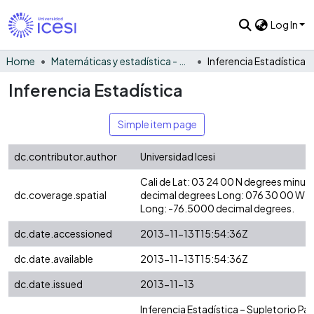
Log In
Home
Matemáticas y estadística - General
Inferencia Estadística
Inferencia Estadística
Simple item page
dc.contributor.author
Universidad Icesi
Cali de Lat: 03 24 00 N degrees minut
dc.coverage.spatial
decimal degrees Long: 076 30 00 W d
Long: -76.5000 decimal degrees.
dc.date.accessioned
2013-11-13T15:54:36Z
dc.date.available
2013-11-13T15:54:36Z
dc.date.issued
2013-11-13
Inferencia Estadística – Supletorio Pa