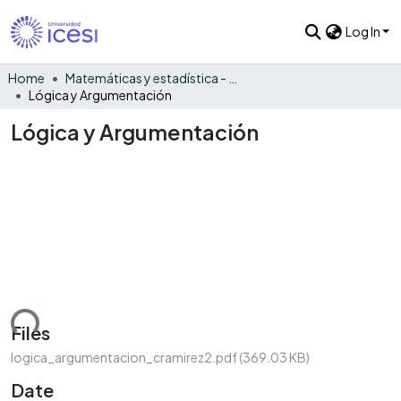
Log In
Home
Matemáticas y estadística - General
Lógica y Argumentación
Lógica y Argumentación
ading...
Files
logica_argumentacion_cramirez2.pdf
(369.03 KB)
Date