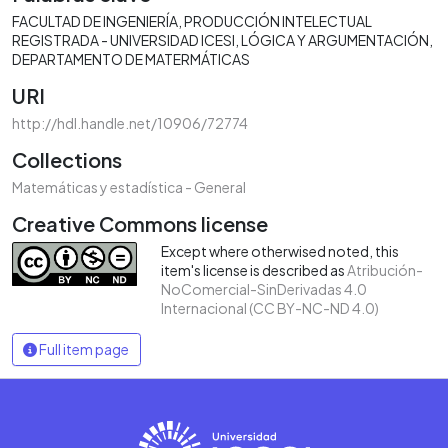
FACULTAD DE INGENIERÍA
PRODUCCIÓN INTELECTUAL
REGISTRADA - UNIVERSIDAD ICESI
LÓGICA Y ARGUMENTACIÓN
DEPARTAMENTO DE MATERMÁTICAS
URI
http://hdl.handle.net/10906/72774
Collections
Matemáticas y estadística - General
Creative Commons license
Except where otherwised noted, this
item's license is described as
Atribución-
NoComercial-SinDerivadas 4.0
Internacional (CC BY-NC-ND 4.0)
Full item page