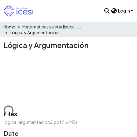
Log In
Home
Matemáticas y estadística - General
Lógica y Argumentación
Lógica y Argumentación
ading...
Files
logica_argumentacion2.pdf
(1.6 MB)
Date