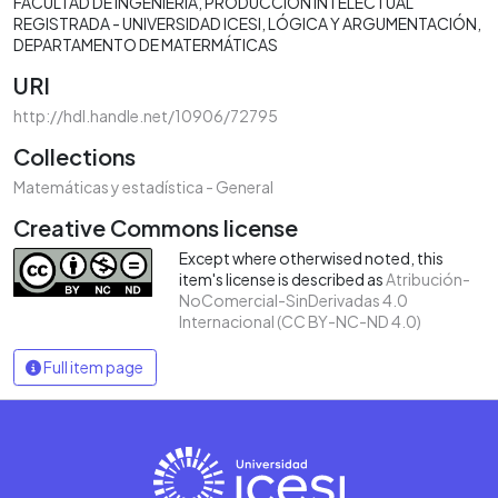
FACULTAD DE INGENIERÍA
PRODUCCIÓN INTELECTUAL
REGISTRADA - UNIVERSIDAD ICESI
LÓGICA Y ARGUMENTACIÓN
DEPARTAMENTO DE MATERMÁTICAS
URI
http://hdl.handle.net/10906/72795
Collections
Matemáticas y estadística - General
Creative Commons license
Except where otherwised noted, this
item's license is described as
Atribución-
NoComercial-SinDerivadas 4.0
Internacional (CC BY-NC-ND 4.0)
Full item page