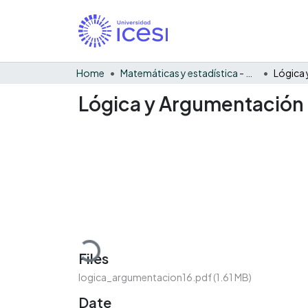
Home
Matemáticas y estadística - General
Lógica y Argumentación 
Loading...
Files
logica_argumentacion16.pdf
(1.61 MB)
Date