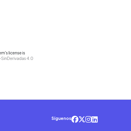
m's license is
SinDerivadas 4.0
Síguenos