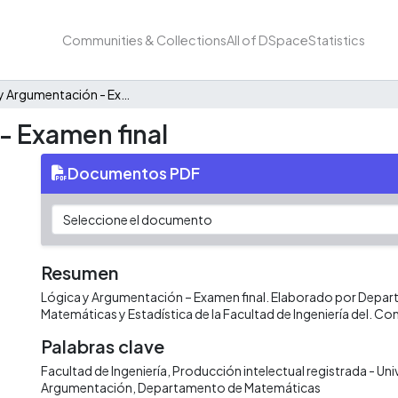
Communities & Collections
All of DSpace
Statistics
Lógica y Argumentación - Examen final
- Examen final
Documentos PDF
Resumen
Lógica y Argumentación – Examen final. Elaborado por Depa
Matemáticas y Estadística de la Facultad de Ingeniería del. Co
Palabras clave
Facultad de Ingeniería
Producción intelectual registrada - Uni
Argumentación
Departamento de Matemáticas