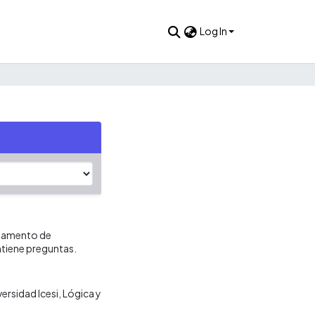
Log In
rtamento de
ntiene preguntas.
versidad Icesi
Lógica y