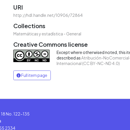
URI
http://hdl.handle.net/10906/72864
Collections
Matemáticas y estadística - General
Creative Commons license
Except where otherwised noted, this ite
described as
Atribución-NoComercial-
Internacional (CC BY-NC-ND 4.0)
Full item page
le 18 No. 122-135
a
555 2334