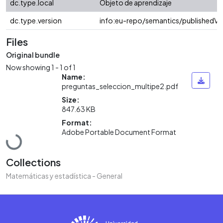
dc.type.local
Objeto de aprendizaje
dc.type.version
info:eu-repo/semantics/publishedVe
Files
Original bundle
Now showing
1 - 1 of 1
Name:
preguntas_seleccion_multipe2.pdf
Size:
847.63 KB
Format:
Loading...
Adobe Portable Document Format
Collections
Matemáticas y estadística - General