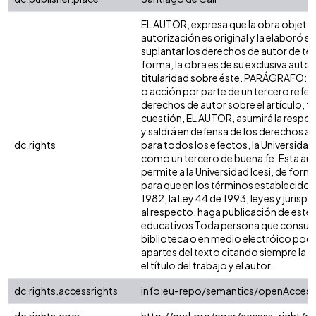
EL AUTOR, expresa que la obra objeto 
autorización es original y la elaboró si
suplantar los derechos de autor de terc
forma, la obra es de su exclusiva autorí
titularidad sobre éste. PARÁGRAFO: e
o acción por parte de un tercero refer
derechos de autor sobre el artículo, fo
cuestión, EL AUTOR, asumirá la respon
y saldrá en defensa de los derechos a
dc.rights
para todos los efectos, la Universidad 
como un tercero de buena fe. Esta aut
permite a la Universidad Icesi, de forma
para que en los términos establecidos 
1982, la Ley 44 de 1993, leyes y jurisp
al respecto, haga publicación de este 
educativos Toda persona que consulte
biblioteca o en medio electróico podr
apartes del texto citando siempre la fu
el título del trabajo y el autor.
dc.rights.accessrights
info:eu-repo/semantics/openAccess