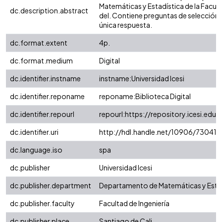
Matemáticas y Estadística de la Facult
dc.description.abstract
del. Contiene preguntas de selección 
única respuesta.
dc.format.extent
4p.
dc.format.medium
Digital
dc.identifier.instname
instname:Universidad Icesi
dc.identifier.reponame
reponame:Biblioteca Digital
dc.identifier.repourl
repourl:https://repository.icesi.edu.
dc.identifier.uri
http://hdl.handle.net/10906/73041
dc.language.iso
spa
dc.publisher
Universidad Icesi
dc.publisher.department
Departamento de Matemáticas y Esta
dc.publisher.faculty
Facultad de Ingeniería
dc.publisher.place
Santiago de Cali