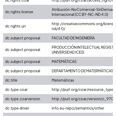
dc.rights.coar
http://purl.org/coar/access_right/c
Atribución-NoComercial-SinDerivada
dc.rights.license
Internacional (CC BY-NC-ND 4.0)
http://creativecommons.org/license
dc.rights.uri
nd/4.0/
dc.subject.proposal
FACULTAD DE INGENIERÍA
PRODUCCIÓN INTELECTUAL REGISTR
dc.subject.proposal
UNIVERSIDAD ICESI
dc.subject.proposal
MATEMÁTICAS
dc.subject.proposal
DEPARTAMENTO DE MATERMÁTICAS
dc.title
Matemáticas
dc.type.coar
http://purl.org/coar/resource_type
dc.type.coarversion
http://purl.org/coar/version/c_97
dc.type.driver
info:eu-repo/semantics/other