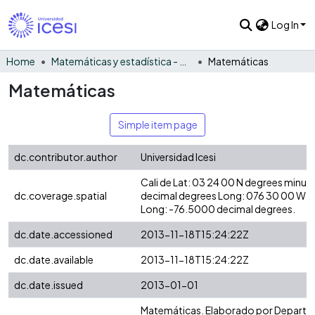
Log In
Home
Matemáticas y estadística - General
Matemáticas
Matemáticas
Simple item page
dc.contributor.author
Universidad Icesi
Cali de Lat: 03 24 00 N degrees minut
dc.coverage.spatial
decimal degrees Long: 076 30 00 W d
Long: -76.5000 decimal degrees.
dc.date.accessioned
2013-11-18T15:24:22Z
dc.date.available
2013-11-18T15:24:22Z
dc.date.issued
2013-01-01
Matemáticas. Elaborado por Depart