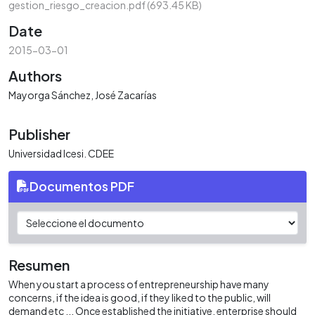
gestion_riesgo_creacion.pdf
(693.45 KB)
Date
2015-03-01
Authors
Mayorga Sánchez, José Zacarías
Publisher
Universidad Icesi. CDEE
Documentos PDF
Resumen
When you start a process of entrepreneurship have many
concerns, if the idea is good, if they liked to the public, will
demand etc ... Once established the initiative, enterprise should