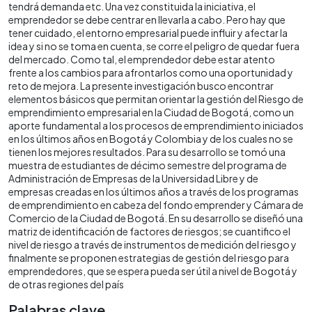
tendrá demanda etc. Una vez constituida la iniciativa, el
emprendedor se debe centrar en llevarla a cabo. Pero hay que
tener cuidado, el entorno empresarial puede influir y afectar la
idea y si no se toma en cuenta, se corre el peligro de quedar fuera
del mercado. Como tal, el emprendedor debe estar atento
frente a los cambios para afrontarlos como una oportunidad y
reto de mejora. La presente investigación busco encontrar
elementos básicos que permitan orientar la gestión del Riesgo de
emprendimiento empresarial en la Ciudad de Bogotá, como un
aporte fundamental a los procesos de emprendimiento iniciados
en los últimos años en Bogotá y Colombia y de los cuales no se
tienen los mejores resultados. Para su desarrollo se tomó una
muestra de estudiantes de décimo semestre del programa de
Administración de Empresas de la Universidad Libre y de
empresas creadas en los últimos años a través de los programas
de emprendimiento en cabeza del fondo emprender y Cámara de
Comercio de la Ciudad de Bogotá. En su desarrollo se diseñó una
matriz de identificación de factores de riesgos; se cuantifico el
nivel de riesgo a través de instrumentos de medición del riesgo y
finalmente se proponen estrategias de gestión del riesgo para
emprendedores, que se espera pueda ser útil a nivel de Bogotá y
de otras regiones del país
Palabras clave