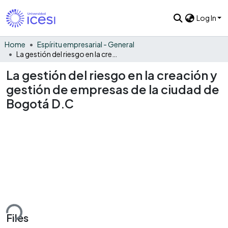
Log In
Home
Espíritu empresarial - General
La gestión del riesgo en la creación y gestión de empresas de la ciudad de Bogotá D.C
La gestión del riesgo en la creación y
gestión de empresas de la ciudad de
Bogotá D.C
ding...
Files