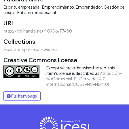
Espíritu empresarial
Emprendimiento
Emprendedor
Gestión del
riesgo
Entorno empresarial
URI
http://hdl.handle.net/10906/77480
Collections
Espíritu empresarial - General
Creative Commons license
Except where otherwised noted, this
item's license is described as
Atribución-
NoComercial-SinDerivadas 4.0
Internacional (CC BY-NC-ND 4.0)
Full item page