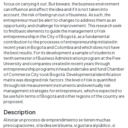
focus on carrying it out. But beware, the business environment
can influence and affect the idea and if it is not taken into
account, the risk of being run out of business. As such, the
entrepreneur must be alert to changes to address them as an
opportunity and challenge for improvement. This research seek
to find basic elements to guide the management of risk
entrepreneurship in the City of Bogotá, as a fundamental
contribution to the processes of entrepreneurship initiated in
recent years in Bogota and Colombia and which does not have
the best results. For its development a sample of students in
tenth semester of Business Administration program at the Free
University and companies created in recent years through
entrepreneurship programs in head undertake and fund Chamber
of Commerce City took Bogotá. Developmental identification
matrix was designed risk factors; the level of risk is quantified
through risk measurement instruments and eventually risk
management strategies for entrepreneurs, which is expected to
be useful in terms of Bogotá and other regions of the country are
proposed.
Description
Al iniciar un proceso de emprendimiento se tienen muchas
preocupaciones, si la idea será buena, si gustara al público, si