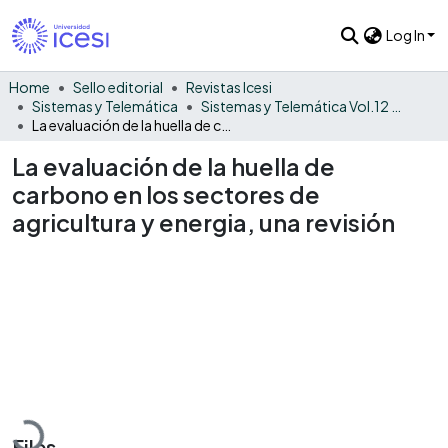
Log In
Home
Sello editorial
Revistas Icesi
Sistemas y Telemática
Sistemas y Telemática Vol.12 No.31
La evaluación de la huella de carbono en los sectores de agricultura y energia, una revisión
La evaluación de la huella de
carbono en los sectores de
agricultura y energia, una revisión
Loading...
Files