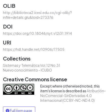
OLIB
http://biblioteca2.icesi.edu.co/cgi-olib/?
infile=details.glu&loid=273376
DOI
https://doi.org/10.18046/syt.v12i31.1914
URI
https://hdl.handle.net/10906/77505
Collections
Sistemas y Telemática Vol.12 No.31
Nuevo conocimiento - ICUBO
Creative Commons license
Except where otherwised noted, this
item's license is described as
Atribución-
NoComercial-SinDerivadas 4.0
Internacional (CC BY-NC-ND 4.0)
Full item page