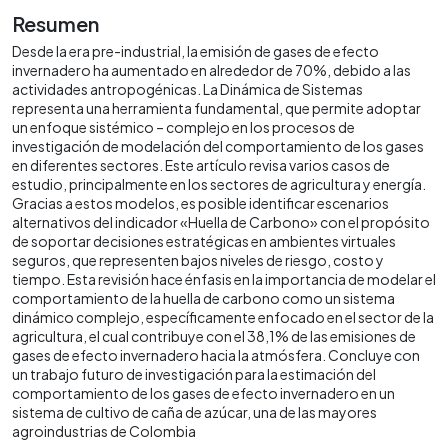
Resumen
Desde la era pre-industrial, la emisión de gases de efecto
invernadero ha aumentado en alrededor de 70%, debido a las
actividades antropogénicas. La Dinámica de Sistemas
representa una herramienta fundamental, que permite adoptar
un enfoque sistémico – complejo en los procesos de
investigación de modelación del comportamiento de los gases
en diferentes sectores. Este artículo revisa varios casos de
estudio, principalmente en los sectores de agricultura y energía.
Gracias a estos modelos, es posible identificar escenarios
alternativos del indicador «Huella de Carbono» con el propósito
de soportar decisiones estratégicas en ambientes virtuales
seguros, que representen bajos niveles de riesgo, costo y
tiempo. Esta revisión hace énfasis en la importancia de modelar el
comportamiento de la huella de carbono como un sistema
dinámico complejo, específicamente enfocado en el sector de la
agricultura, el cual contribuye con el 38,1% de las emisiones de
gases de efecto invernadero hacia la atmósfera. Concluye con
un trabajo futuro de investigación para la estimación del
comportamiento de los gases de efecto invernadero en un
sistema de cultivo de caña de azúcar, una de las mayores
agroindustrias de Colombia