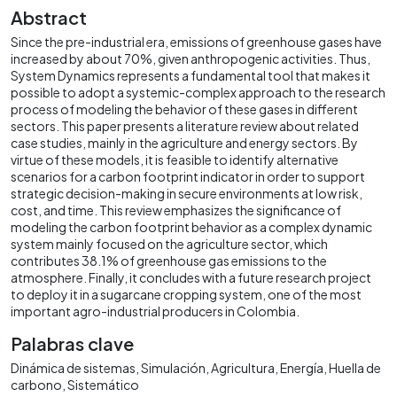
Abstract
Since the pre-industrial era, emissions of greenhouse gases have
increased by about 70%, given anthropogenic activities. Thus,
System Dynamics represents a fundamental tool that makes it
possible to adopt a systemic-complex approach to the research
process of modeling the behavior of these gases in different
sectors. This paper presents a literature review about related
case studies, mainly in the agriculture and energy sectors. By
virtue of these models, it is feasible to identify alternative
scenarios for a carbon footprint indicator in order to support
strategic decision-making in secure environments at low risk,
cost, and time. This review emphasizes the significance of
modeling the carbon footprint behavior as a complex dynamic
system mainly focused on the agriculture sector, which
contributes 38.1% of greenhouse gas emissions to the
atmosphere. Finally, it concludes with a future research project
to deploy it in a sugarcane cropping system, one of the most
important agro-industrial producers in Colombia.
Palabras clave
Dinámica de sistemas
Simulación
Agricultura
Energía
Huella de
carbono
Sistemático