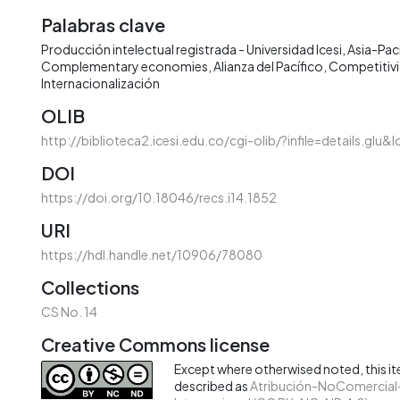
Palabras clave
Producción intelectual registrada - Universidad Icesi
Asia-Paci
Complementary economies
Alianza del Pacífico
Competitiv
Internacionalización
OLIB
http://biblioteca2.icesi.edu.co/cgi-olib/?infile=details.glu
DOI
https://doi.org/10.18046/recs.i14.1852
URI
https://hdl.handle.net/10906/78080
Collections
CS No. 14
Creative Commons license
Except where otherwised noted, this ite
described as
Atribución-NoComercial-