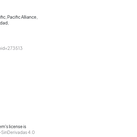
fic
Pacific Alliance
idad
&loid=273513
m's license is
SinDerivadas 4.0