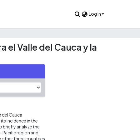
Log In
 el Valle del Cauca y la
e del Cauca
ts incidence in the
to briefly analyze the
 Pacific region and
 other three countries