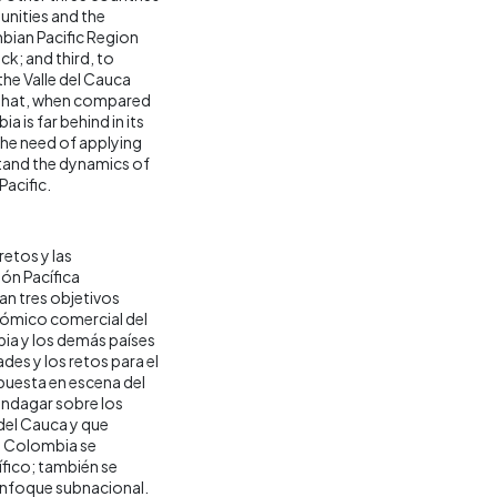
unities and the
bian Pacific Region
ck; and third, to
the Valle del Cauca
 that, when compared
 is far behind in its
 the need of applying
stand the dynamics of
Pacific.
retos y las
ión Pacífica
ean tres objetivos
nómico comercial del
bia y los demás países
ades y los retos para el
 puesta en escena del
indagar sobre los
 del Cauca y que
e Colombia se
ífico; también se
enfoque subnacional.