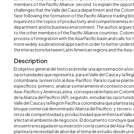
members of the Pacific Alliance; second, to explain the opport
challenges that the Valle del Cauca department and the Colom
face following the formation of the Pacific Alliance trading blo
inquire into the topics of productivity and competitiveness in 
department and its business environment. The author argues
to the other members of the Pacific Alliance countries, Colombia
process of integration with the Asia Pacific basin and calls for
more widely a subnational approach in order to better under
the interactions between Latin American regions and the Asia-
Description
El objetivo general del texto es brindar una aproximación a los 
oportunidades que representa, para el Valle del Cauca y la Reg
colombiana, la inserción al Asia-Pacífico. Para lo cual se plant
específicos: primero, analizar someramente el contexto eco
Asia-Pacífico y América Latina, con especial énfasis en Colom
de la Alianza del Pacífico (AP); segundo, estudiar las oportunid
Valle del Cauca y la Región Pacífica colombiana que plantea la
bloque comercial denominado Alianza del Pacífico; y tercero, 
retos de competitividad y productividad que enfrenta el Valle
afectan el ambiente de negocios. El documento concluye qu
encuentra rezagada en su inserción con la cuenca del Asia-Pac
plantea la necesidad de abordar el tema de estudio desde un 