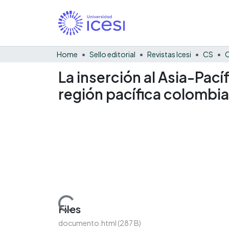
Home
Sello editorial
Revistas Icesi
CS
C
La inserción al Asia-Pací
región pacífica colombi
Loading...
Files
documento.html
(287 B)