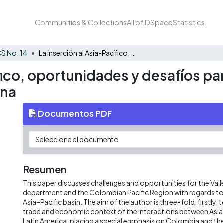
Communities & Collections
All of DSpace
Statistics
S No. 14
La inserción al Asia-Pacífico, oportunidades y desafíos para el Valle del Cauca y la región pacífica colombiana
fico, oportunidades y desafíos para
ana
Documentos PDF
Resumen
This paper discusses challenges and opportunities for the Vall
department and the Colombian Pacific Region with regards to i
Asia–Pacific basin. The aim of the author is three-fold: firstly, 
trade and economic context of the interactions between Asia-
Latin America, placing a special emphasis on Colombia and the