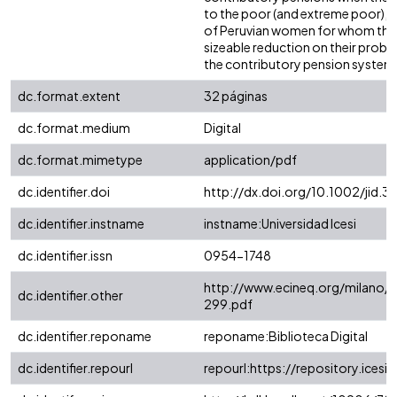
to the poor (and extreme poor), 
of Peruvian women for whom there
sizeable reduction on their probabi
the contributory pension system
dc.format.extent
32 páginas
dc.format.medium
Digital
dc.format.mimetype
application/pdf
dc.identifier.doi
http://dx.doi.org/10.1002/jid.3
dc.identifier.instname
instname:Universidad Icesi
dc.identifier.issn
0954-1748
http://www.ecineq.org/milano/
dc.identifier.other
299.pdf
dc.identifier.reponame
reponame:Biblioteca Digital
dc.identifier.repourl
repourl:https://repository.icesi.