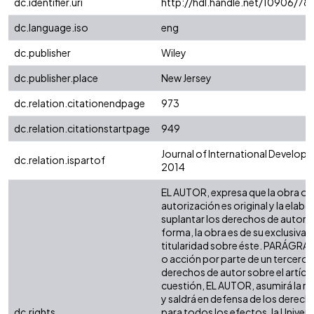
dc.identifier.uri
http://hdl.handle.net/10906/78
dc.language.iso
eng
dc.publisher
Wiley
dc.publisher.place
New Jersey
dc.relation.citationendpage
973
dc.relation.citationstartpage
949
Journal of International Developme
dc.relation.ispartof
2014
EL AUTOR, expresa que la obra ob
autorización es original y la elabo
suplantar los derechos de autor de
forma, la obra es de su exclusiva a
titularidad sobre éste. PARÁGRAF
o acción por parte de un tercero r
derechos de autor sobre el artículo
cuestión, EL AUTOR, asumirá la re
y saldrá en defensa de los derech
dc.rights
para todos los efectos, la Univers