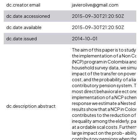
dc.creator.email
javierolive@gmail.com
dc.date.accessioned
2015-09-30T21:20:50Z
dc.date.available
2015-09-30T21:20:50Z
dc.date.issued
2014-10-01
The aim of this paper is to study 
the implementation of a Non Con
(NCP) program in Colombia and P
household survey data, we simula
impact of the transfer on poverty,
cost, and the probability of a liat
contributory pension system. This 
most direct behavioral e ect one
implementation of a NCP scheme.
response we estimate a Nested L
dc.description.abstract
results show that a NCP in Colom
contributes to the reduction of 
inequality among the elderly, partic
at a ordable scal costs. Furthermo
large impact on the prob- ability o
contributory pensions when the 