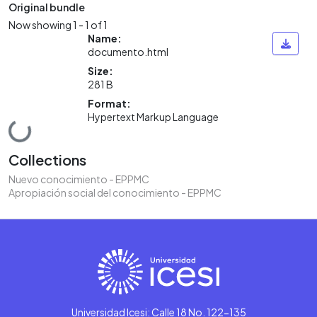
Original bundle
Now showing
1 - 1 of 1
Name:
documento.html
Size:
281 B
Format:
Hypertext Markup Language
Loading...
Collections
Nuevo conocimiento - EPPMC
Apropiación social del conocimiento - EPPMC
Universidad Icesi: Calle 18 No. 122-135