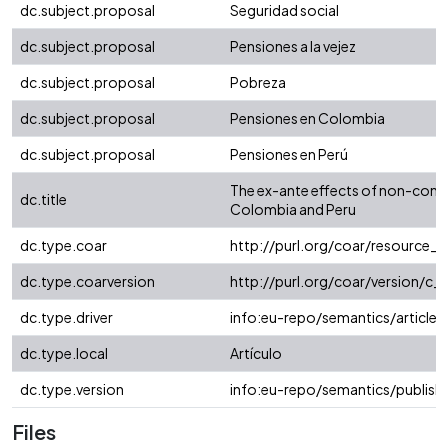
dc.subject.proposal
Seguridad social
dc.subject.proposal
Pensiones a la vejez
dc.subject.proposal
Pobreza
dc.subject.proposal
Pensiones en Colombia
dc.subject.proposal
Pensiones en Perú
The ex-ante effects of non-contr
dc.title
Colombia and Peru
dc.type.coar
http://purl.org/coar/resource_
dc.type.coarversion
http://purl.org/coar/version/
dc.type.driver
info:eu-repo/semantics/article
dc.type.local
Artículo
dc.type.version
info:eu-repo/semantics/publish
Files