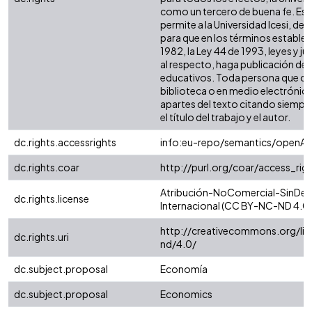
como un tercero de buena fe. Est
permite a la Universidad Icesi, de 
para que en los términos establec
1982, la Ley 44 de 1993, leyes y j
al respecto, haga publicación de 
educativos. Toda persona que con
biblioteca o en medio electrónic
apartes del texto citando siempre 
el título del trabajo y el autor.
dc.rights.accessrights
info:eu-repo/semantics/openAc
dc.rights.coar
http://purl.org/coar/access_rig
Atribución-NoComercial-SinDeri
dc.rights.license
Internacional (CC BY-NC-ND 4.0)
http://creativecommons.org/li
dc.rights.uri
nd/4.0/
dc.subject.proposal
Economía
dc.subject.proposal
Economics