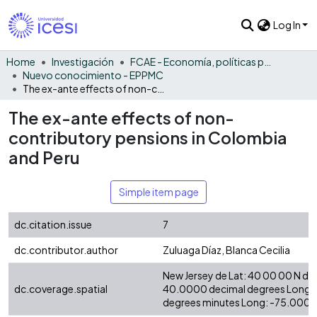
Log In
Home
Investigación
FCAE - Economía, políticas públicas y métodos cuantitativos
Nuevo conocimiento - EPPMC
The ex-ante effects of non-contributory pensions in Colombia and Peru
The ex-ante effects of non-
contributory pensions in Colombia
and Peru
Simple item page
dc.citation.issue
7
dc.contributor.author
Zuluaga Díaz, Blanca Cecilia
New Jersey de Lat: 40 00 00 N de
dc.coverage.spatial
40.0000 decimal degrees Long:
degrees minutes Long: -75.0000