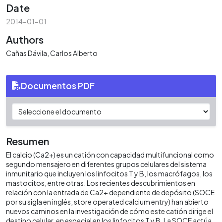
Date
2014-01-01
Authors
Cañas Dávila, Carlos Alberto
Documentos PDF
Resumen
El calcio (Ca2+) es un catión con capacidad multifuncional como
segundo mensajero en diferentes grupos celulares del sistema
inmunitario que incluyen los linfocitos T y B, los macrófagos, los
mastocitos, entre otras. Los recientes descubrimientos en
relación con la entrada de Ca2+ dependiente de depósito (SOCE
por su sigla en inglés, store operated calcium entry) han abierto
nuevos caminos en la investigación de cómo este catión dirige el
destino celular, en especial en los linfocitos T y B. La SOCE actúa