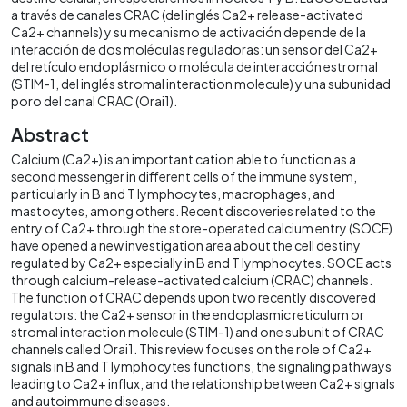
a través de canales CRAC (del inglés Ca2+ release-activated
Ca2+ channels) y su mecanismo de activación depende de la
interacción de dos moléculas reguladoras: un sensor del Ca2+
del retículo endoplásmico o molécula de interacción estromal
(STIM-1, del inglés stromal interaction molecule) y una subunidad
poro del canal CRAC (Orai1).
Abstract
Calcium (Ca2+) is an important cation able to function as a
second messenger in different cells of the immune system,
particularly in B and T lymphocytes, macrophages, and
mastocytes, among others. Recent discoveries related to the
entry of Ca2+ through the store-operated calcium entry (SOCE)
have opened a new investigation area about the cell destiny
regulated by Ca2+ especially in B and T lymphocytes. SOCE acts
through calcium-release-activated calcium (CRAC) channels.
The function of CRAC depends upon two recently discovered
regulators: the Ca2+ sensor in the endoplasmic reticulum or
stromal interaction molecule (STIM-1) and one subunit of CRAC
channels called Orai1. This review focuses on the role of Ca2+
signals in B and T lymphocytes functions, the signaling pathways
leading to Ca2+ influx, and the relationship between Ca2+ signals
and autoimmune diseases.