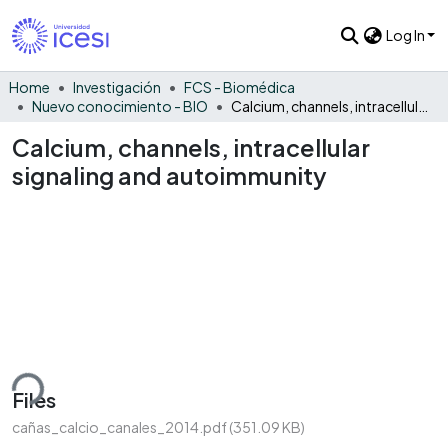
Log In
Home
Investigación
FCS - Biomédica
Nuevo conocimiento - BIO
Calcium, channels, intracellular signaling and autoimmunity
Calcium, channels, intracellular
signaling and autoimmunity
ding...
Files
cañas_calcio_canales_2014.pdf
(351.09 KB)