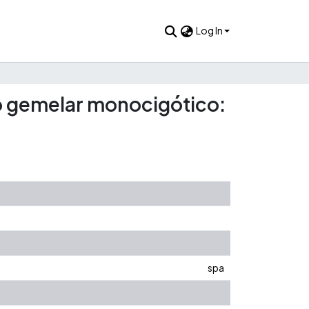
Log In
zo gemelar monocigótico:
spa