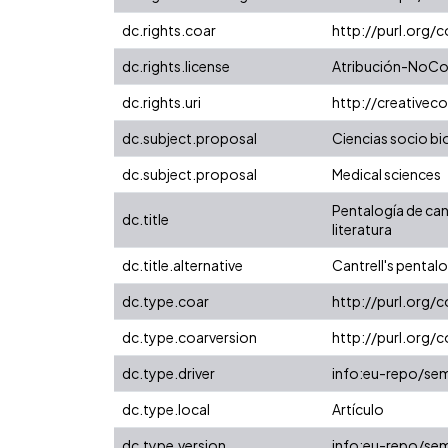
dc.rights.coar
http://purl.org/
dc.rights.license
Atribución-NoCom
dc.rights.uri
http://creative
dc.subject.proposal
Ciencias socio b
dc.subject.proposal
Medical sciences
Pentalogía de can
dc.title
literatura
dc.title.alternative
Cantrell's pentalo
dc.type.coar
http://purl.org/
dc.type.coarversion
http://purl.org
dc.type.driver
info:eu-repo/sem
dc.type.local
Artículo
dc.type.version
info:eu-repo/sem