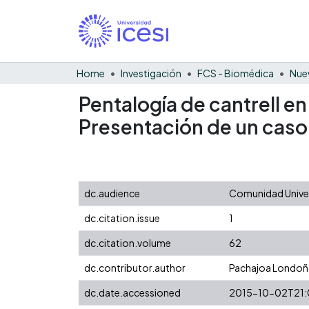
Home
Investigación
FCS - Biomédica
Nue
Pentalogía de cantrell 
Presentación de un caso y
dc.audience
Comunidad Univers
dc.citation.issue
1
dc.citation.volume
62
dc.contributor.author
Pachajoa Londoño
dc.date.accessioned
2015-10-02T21: