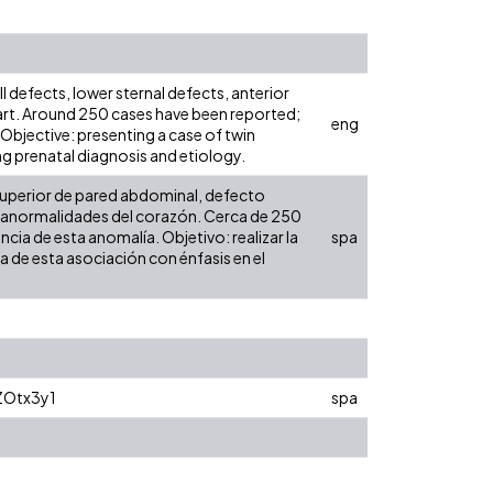
l defects, lower sternal defects, anterior
art. Around 250 cases have been reported;
eng
Objective: presenting a case of twin
g prenatal diagnosis and etiology.
superior de pared abdominal, defecto
 y anormalidades del corazón. Cerca de 250
ia de esta anomalía. Objetivo: realizar la
spa
a de esta asociación con énfasis en el
ZOtx3y1
spa