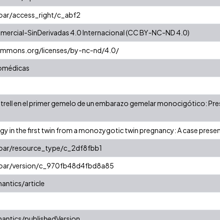
coar/access_right/c_abf2
ercial-SinDerivadas 4.0 Internacional (CC BY-NC-ND 4.0)
commons.org/licenses/by-nc-nd/4.0/
iomédicas
trell en el primer gemelo de un embarazo gemelar monocigótico: Prese
gy in the first twin from a monozygotic twin pregnancy: A case presen
coar/resource_type/c_2df8fbb1
/coar/version/c_970fb48d4fbd8a85
antics/article
antics/publishedVersion