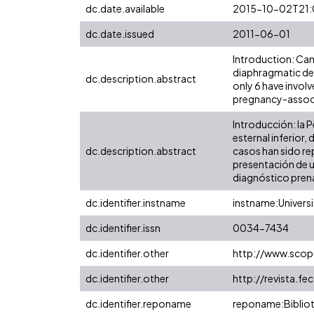
dc.date.available
2015-10-02T21:
dc.date.issued
2011-06-01
Introduction: Cant
diaphragmatic def
dc.description.abstract
only 6 have invol
pregnancy-associa
Introducción: la 
esternal inferior
dc.description.abstract
casos han sido re
presentación de un
diagnóstico prenat
dc.identifier.instname
instname:Universi
dc.identifier.issn
0034-7434
dc.identifier.other
http://www.scop
dc.identifier.other
http://revista.f
dc.identifier.reponame
reponame:Bibliot