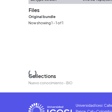
Files
Original bundle
Now showing
1 - 1 of 1
Loading...
Collections
Nuevo conocimiento - BIO
Universidad Icesi: Cal
Pance, Cali - Colombi