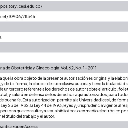
epository.icesi.edu.co/
e.net/10906/78345
a.
a de Obstetricia y Ginecologia, Vol. 62, No. 1 - 2011
que la obra objeto de la presente autorización es original y la elabor
 y de tal forma, la obra es de su exclusiva autoría y tiene la titulari
e un tercero referente a los derechos de autor sobre el artículo, folle
tal, y saldrá en defensa de los derechos aquí autorizados; para todos 
 buena fe. Esta autorización, permite a la Universidad Icesi, de forma
 Ley 23 de 1982, la Ley 44 de 1993, leyes y jurisprudencia vigente al r
persona que consulte ya sea la biblioteca o en medio electrónico pod
 el título del trabajo y el autor.
mantics/openAccess