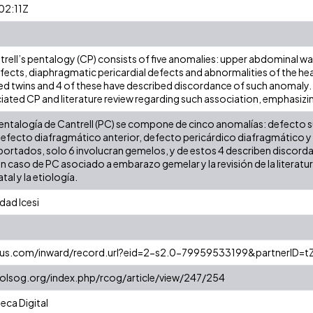
02:11Z
rell’s pentalogy (CP) consists of five anomalies: upper abdominal wal
ects, diaphragmatic pericardial defects and abnormalities of the he
ved twins and 4 of these have described discordance of such anomaly. 
ted CP and literature review regarding such association, emphasizin
Pentalogía de Cantrell (PC) se compone de cinco anomalías: defecto 
, defecto diafragmático anterior, defecto pericárdico diafragmático
portados, solo 6 involucran gemelos, y de estos 4 describen discordanc
 caso de PC asociado a embarazo gemelar y la revisión de la literatur
al y la etiología.
dad Icesi
us.com/inward/record.url?eid=2-s2.0-79959533199&partnerID=t
ecolsog.org/index.php/rcog/article/view/247/254
eca Digital