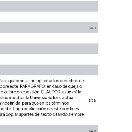
spa
ó sin quebrantar ni suplantar los derechos de
dad sobre éste. PARÁGRAFO: en caso de queja o
to o libro en cuestión, EL AUTOR, asumirá la
los efectos, la Universidad Icesi actúa
spa
 indefinida, para que en los términos
especto, haga publicación de este con fines
rá copiar apartes del texto citando siempre
spa