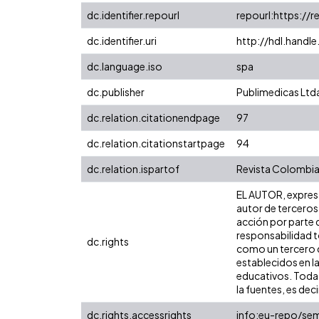
dc.identifier.repourl
repourl:https://r
dc.identifier.uri
http://hdl.handl
dc.language.iso
spa
dc.publisher
Publimedicas Ltd
dc.relation.citationendpage
97
dc.relation.citationstartpage
94
dc.relation.ispartof
Revista Colombian
EL AUTOR, expresa 
autor de terceros,
acción por parte d
responsabilidad to
dc.rights
como un tercero de
establecidos en la
educativos. Toda 
la fuentes, es decir
dc.rights.accessrights
info:eu-repo/se