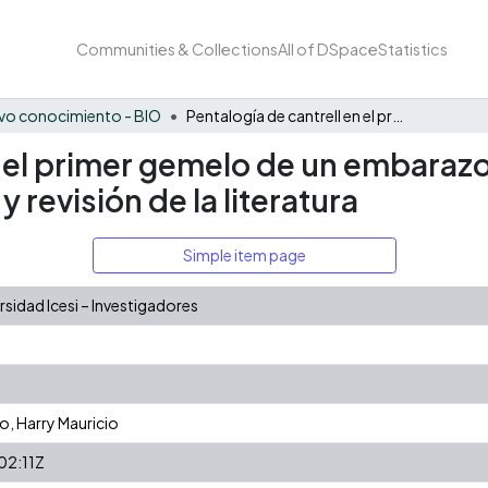
Communities & Collections
All of DSpace
Statistics
vo conocimiento - BIO
Pentalogía de cantrell en el primer gemelo de un embarazo gemelar monocigótico: Presentación de un caso y revisión de la literatura
en el primer gemelo de un embara
 revisión de la literatura
Simple item page
idad Icesi – Investigadores
, Harry Mauricio
02:11Z