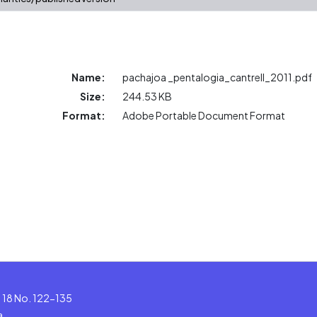
Name:
pachajoa _pentalogia_cantrell_2011.pdf
Size:
244.53 KB
Format:
Adobe Portable Document Format
le 18 No. 122-135
a