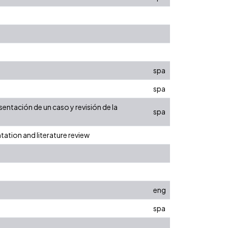
spa
spa
ntación de un caso y revisión de la
spa
tation and literature review
eng
spa