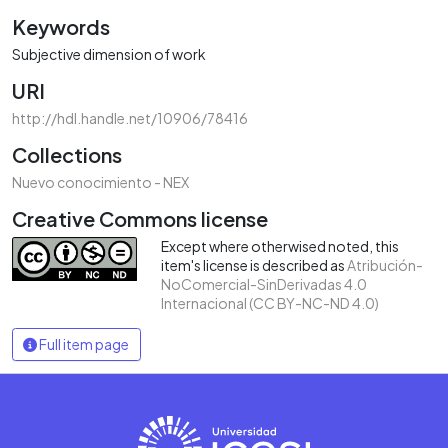
Keywords
Subjective dimension of work
URI
http://hdl.handle.net/10906/78416
Collections
Nuevo conocimiento - NEX
Creative Commons license
Except where otherwised noted, this
item's license is described as
Atribución-
NoComercial-SinDerivadas 4.0
Internacional (CC BY-NC-ND 4.0)
Full item page