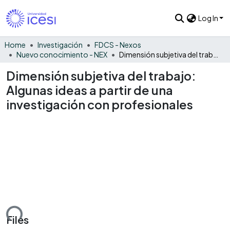
Log In
Home
Investigación
FDCS - Nexos
Nuevo conocimiento - NEX
Dimensión subjetiva del trabajo: Algunas ideas a partir de una investigación con profesionales
Dimensión subjetiva del trabajo:
Algunas ideas a partir de una
investigación con profesionales
ding...
Files