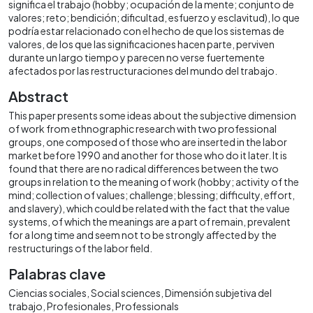
significa el trabajo (hobby; ocupación de la mente; conjunto de
valores; reto; bendición; dificultad, esfuerzo y esclavitud), lo que
podría estar relacionado con el hecho de que los sistemas de
valores, de los que las significaciones hacen parte, perviven
durante un largo tiempo y parecen no verse fuertemente
afectados por las restructuraciones del mundo del trabajo.
Abstract
This paper presents some ideas about the subjective dimension
of work from ethnographic research with two professional
groups, one composed of those who are inserted in the labor
market before 1990 and another for those who do it later. It is
found that there are no radical differences between the two
groups in relation to the meaning of work (hobby; activity of the
mind; collection of values; challenge; blessing; difficulty, effort,
and slavery), which could be related with the fact that the value
systems, of which the meanings are a part of remain, prevalent
for a long time and seem not to be strongly affected by the
restructurings of the labor field.
Palabras clave
Ciencias sociales
Social sciences
Dimensión subjetiva del
trabajo
Profesionales
Professionals