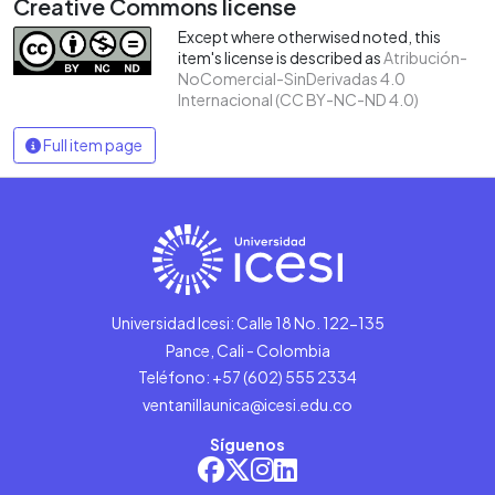
Creative Commons license
Except where otherwised noted, this
item's license is described as
Atribución-
NoComercial-SinDerivadas 4.0
Internacional (CC BY-NC-ND 4.0)
Full item page
Universidad Icesi: Calle 18 No. 122-135
Pance, Cali - Colombia
Teléfono: +57 (602) 555 2334
ventanillaunica@icesi.edu.co
Síguenos