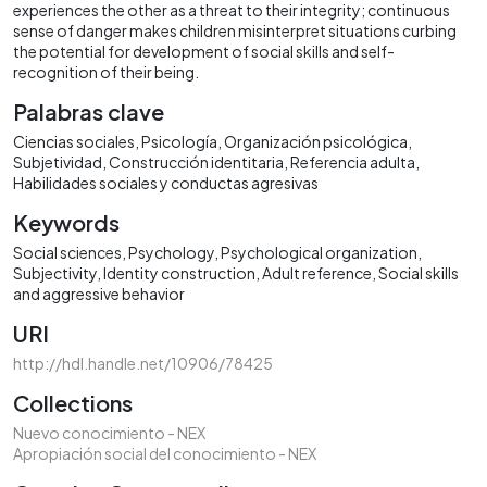
experiences the other as a threat to their integrity; continuous
sense of danger makes children misinterpret situations curbing
the potential for development of social skills and self-
recognition of their being.
Palabras clave
Ciencias sociales
Psicología
Organización psicológica
Subjetividad
Construcción identitaria
Referencia adulta
Habilidades sociales y conductas agresivas
Keywords
Social sciences
Psychology
Psychological organization
Subjectivity
Identity construction
Adult reference
Social skills
and aggressive behavior
URI
http://hdl.handle.net/10906/78425
Collections
Nuevo conocimiento - NEX
Apropiación social del conocimiento - NEX