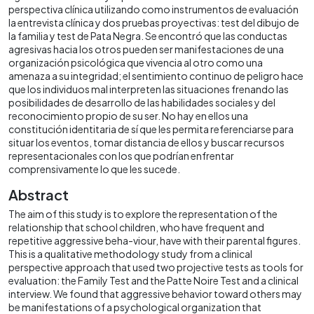
perspectiva clínica utilizando como instrumentos de evaluación
la entrevista clínica y dos pruebas proyectivas: test del dibujo de
la familia y test de Pata Negra. Se encontró que las conductas
agresivas hacia los otros pueden ser manifestaciones de una
organización psicológica que vivencia al otro como una
amenaza a su integridad; el sentimiento continuo de peligro hace
que los individuos mal interpreten las situaciones frenando las
posibilidades de desarrollo de las habilidades sociales y del
reconocimiento propio de su ser. No hay en ellos una
constitución identitaria de sí que les permita referenciarse para
situar los eventos, tomar distancia de ellos y buscar recursos
representacionales con los que podrían enfrentar
comprensivamente lo que les sucede.
Abstract
The aim of this study is to explore the representation of the
relationship that school children, who have frequent and
repetitive aggressive beha-viour, have with their parental figures.
This is a qualitative methodology study from a clinical
perspective approach that used two projective tests as tools for
evaluation: the Family Test and the Patte Noire Test and a clinical
interview. We found that aggressive behavior toward others may
be manifestations of a psychological organization that