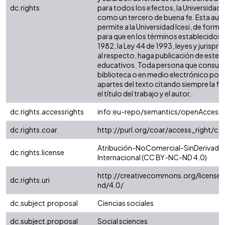
dc.rights
para todos los efectos, la Universidad I
como un tercero de buena fe. Esta auto
permite a la Universidad Icesi, de forma 
para que en los términos establecidos e
1982, la Ley 44 de 1993, leyes y jurispr
al respecto, haga publicación de este c
educativos. Toda persona que consulte
biblioteca o en medio electrónico pod
apartes del texto citando siempre la fu
el título del trabajo y el autor.
dc.rights.accessrights
info:eu-repo/semantics/openAccess
dc.rights.coar
http://purl.org/coar/access_right/c_
Atribución-NoComercial-SinDerivadas
dc.rights.license
Internacional (CC BY-NC-ND 4.0)
http://creativecommons.org/license
dc.rights.uri
nd/4.0/
dc.subject.proposal
Ciencias sociales
dc.subject.proposal
Social sciences