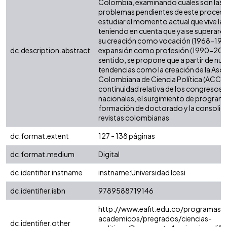
Colombia, examinando cuáles son las 
problemas pendientes de este proceso.
estudiar el momento actual que vive la d
teniendo en cuenta que ya se superaron
su creación como vocación (1968-1990
dc.description.abstract
expansión como profesión (1990-2006
sentido, se propone que a partir de nu
tendencias como la creación de la Aso
Colombiana de Ciencia Política (ACCPO
continuidad relativa de los congresos 
nacionales, el surgimiento de program
formación de doctorado y la consolida
revistas colombianas
dc.format.extent
127 - 138 páginas
dc.format.medium
Digital
dc.identifier.instname
instname:Universidad Icesi
dc.identifier.isbn
9789588719146
http://www.eafit.edu.co/programas-
academicos/pregrados/ciencias-
dc.identifier.other