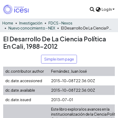
Log In
Home
Investigación
FDCS - Nexos
Nuevo conocimiento - NEX
El Desarrollo De La Ciencia Política En Cali, 1988-2012
El Desarrollo De La Ciencia Política
En Cali, 1988-2012
Simple item page
dc.contributor.author
Fernández, Juan José
dc.date.accessioned
2015-10-08T22:36:00Z
dc.date.available
2015-10-08T22:36:00Z
dc.date.issued
2013-07-01
Este libro explora los avances en la
institucionalización de la Ciencia Políti