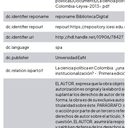
politicas/Documents/La ciencia poli
Colombia-Leyva-2013-.pdf
dc.identifier.reponame
reponame:Biblioteca Digital
dc.identifier.repourl
repourl:https://repository.icesi.edu.c
dc.identifier.uri
http://hdl.handle.net/10906/78427
dc.language
spa
dc.publisher
Universidad Eafit
La ciencia política en Colombia : ¿una di
dc.relation.ispartof
institucionalización? - : Primera edición
EL AUTOR, expresa que la obra objeto d
autorización es original y la elaboró sin
suplantar los derechos de autor de terc
forma, la obra es de su exclusiva autoría
titularidad sobre éste. PARÁGRAFO: en
o acción por parte de un tercero refere
derechos de autor sobre el artículo, fol
cuestión, EL AUTOR, asumirá la respons
y saldrá en defensa de los derechos aq