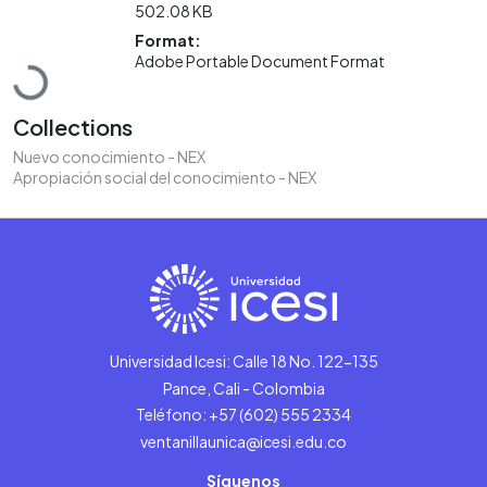
502.08 KB
Format:
Loading...
Adobe Portable Document Format
Collections
Nuevo conocimiento - NEX
Apropiación social del conocimiento - NEX
Universidad Icesi: Calle 18 No. 122-135
Pance, Cali - Colombia
Teléfono: +57 (602) 555 2334
ventanillaunica@icesi.edu.co
Síguenos