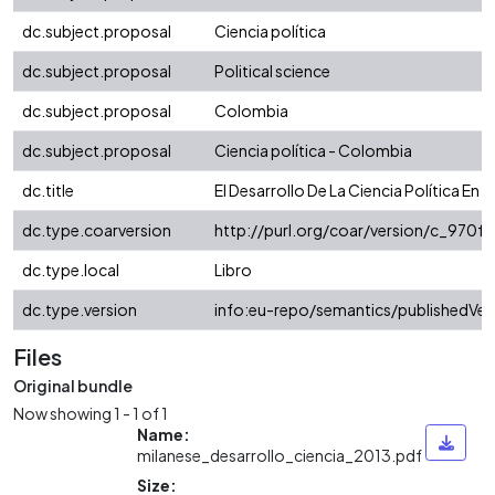
dc.subject.proposal
Ciencia política
dc.subject.proposal
Political science
dc.subject.proposal
Colombia
dc.subject.proposal
Ciencia política - Colombia
dc.title
El Desarrollo De La Ciencia Política En 
dc.type.coarversion
http://purl.org/coar/version/c_970
dc.type.local
Libro
dc.type.version
info:eu-repo/semantics/publishedVer
Files
Original bundle
Now showing
1 - 1 of 1
Name:
milanese_desarrollo_ciencia_2013.pdf
Size: