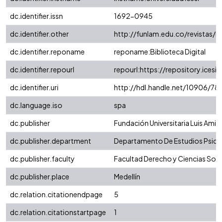
dc.identifier.issn
1692-0945
dc.identifier.other
http://funlam.edu.co/revistas/in
dc.identifier.reponame
reponame:Biblioteca Digital
dc.identifier.repourl
repourl:https://repository.icesi.
dc.identifier.uri
http://hdl.handle.net/10906/78
dc.language.iso
spa
dc.publisher
Fundación Universitaria Luis Ami
dc.publisher.department
Departamento De Estudios Psico
dc.publisher.faculty
Facultad Derecho y Ciencias Soci
dc.publisher.place
Medellín
dc.relation.citationendpage
5
dc.relation.citationstartpage
1