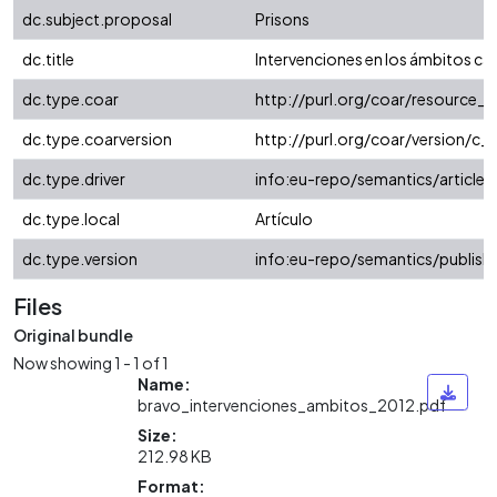
dc.subject.proposal
Prisons
dc.title
Intervenciones en los ámbitos ca
dc.type.coar
http://purl.org/coar/resource_
dc.type.coarversion
http://purl.org/coar/version/
dc.type.driver
info:eu-repo/semantics/article
dc.type.local
Artículo
dc.type.version
info:eu-repo/semantics/publish
Files
Original bundle
Now showing
1 - 1 of 1
Name:
bravo_intervenciones_ambitos_2012.pdf
Size:
212.98 KB
Format: