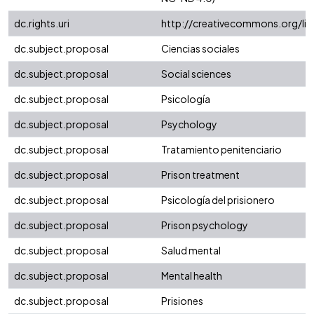
dc.rights.uri
http://creativecommons.org/li
dc.subject.proposal
Ciencias sociales
dc.subject.proposal
Social sciences
dc.subject.proposal
Psicología
dc.subject.proposal
Psychology
dc.subject.proposal
Tratamiento penitenciario
dc.subject.proposal
Prison treatment
dc.subject.proposal
Psicología del prisionero
dc.subject.proposal
Prison psychology
dc.subject.proposal
Salud mental
dc.subject.proposal
Mental health
dc.subject.proposal
Prisiones