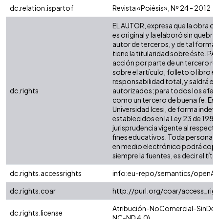
dc.relation.ispartof
Revista «Poiésis», Nº 24 - 2012
EL AUTOR, expresa que la obra ob
es original y la elaboró sin quebra
autor de terceros, y de tal forma, 
tiene la titularidad sobre éste. 
acción por parte de un tercero re
sobre el artículo, folleto o libro 
responsabilidad total, y saldrá e
dc.rights
autorizados; para todos los efect
como un tercero de buena fe. Esta
Universidad Icesi, de forma indefi
establecidos en la Ley 23 de 1982,
jurisprudencia vigente al respect
fines educativos. Toda persona qu
en medio electrónico podrá copia
siempre la fuentes, es decir el títul
dc.rights.accessrights
info:eu-repo/semantics/openAc
dc.rights.coar
http://purl.org/coar/access_rig
Atribución-NoComercial-SinDeriv
dc.rights.license
NC-ND 4.0)