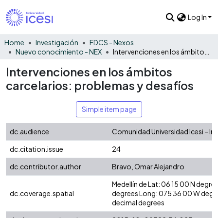
Log In
Home
Investigación
FDCS - Nexos
Nuevo conocimiento - NEX
Intervenciones en los ámbitos carcelarios: problemas y desafíos
Intervenciones en los ámbitos
carcelarios: problemas y desafíos
Simple item page
dc.audience
Comunidad Universidad Icesi – In
dc.citation.issue
24
dc.contributor.author
Bravo, Omar Alejandro
Medellín de Lat: 06 15 00 N degre
dc.coverage.spatial
degrees Long: 075 36 00 W degr
decimal degrees