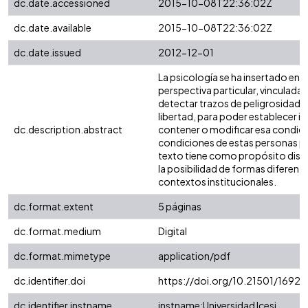
dc.date.accessioned
2015-10-08T22:36:02Z
dc.date.available
2015-10-08T22:36:02Z
dc.date.issued
2012-12-01
La psicología se ha insertado en 
perspectiva particular, vinculada
detectar trazos de peligrosidad e
libertad, para poder establecer i
dc.description.abstract
contener o modificar esa condició
condiciones de estas personas para
texto tiene como propósito discut
la posibilidad de formas diferent
contextos institucionales.
dc.format.extent
5 páginas
dc.format.medium
Digital
dc.format.mimetype
application/pdf
dc.identifier.doi
https://doi.org/10.21501/1692
dc.identifier.instname
instname:Universidad Icesi