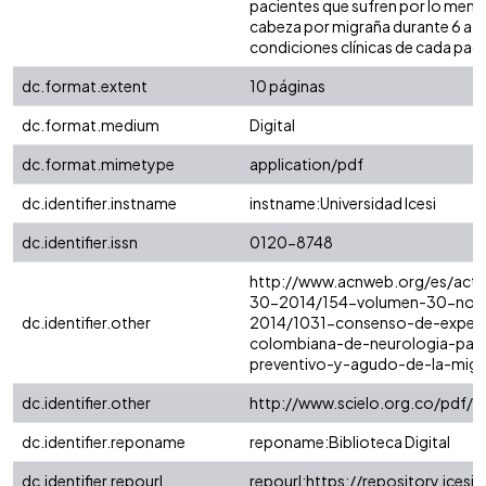
pacientes que sufren por lo menos
cabeza por migraña durante 6 a 1
condiciones clínicas de cada paci
dc.format.extent
10 páginas
dc.format.medium
Digital
dc.format.mimetype
application/pdf
dc.identifier.instname
instname:Universidad Icesi
dc.identifier.issn
0120-8748
http://www.acnweb.org/es/acta
30-2014/154-volumen-30-no-3-
dc.identifier.other
2014/1031-consenso-de-expert
colombiana-de-neurologia-para
preventivo-y-agudo-de-la-migr
dc.identifier.other
http://www.scielo.org.co/pdf
dc.identifier.reponame
reponame:Biblioteca Digital
dc.identifier.repourl
repourl:https://repository.icesi.