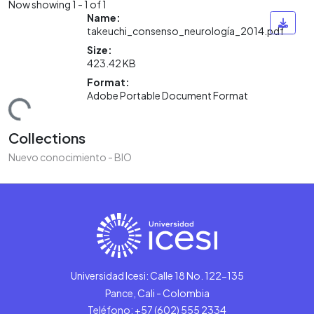
Now showing
1 - 1 of 1
Name:
takeuchi_consenso_neurología_2014.pdf
Size:
423.42 KB
Format:
Adobe Portable Document Format
ding...
Collections
Nuevo conocimiento - BIO
Universidad Icesi: Calle 18 No. 122-135
Pance, Cali - Colombia
Teléfono: +57 (602) 555 2334