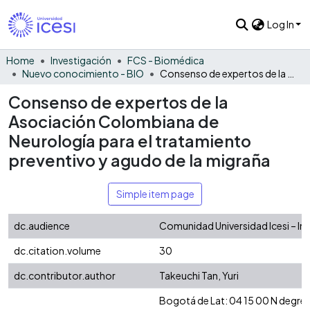
Log In
Home
Investigación
FCS - Biomédica
Nuevo conocimiento - BIO
Consenso de expertos de la Asociación Colombiana de Neurología para el tratamiento preventivo y agudo de la migraña
Consenso de expertos de la
Asociación Colombiana de
Neurología para el tratamiento
preventivo y agudo de la migraña
Simple item page
dc.audience
Comunidad Universidad Icesi – In
dc.citation.volume
30
dc.contributor.author
Takeuchi Tan, Yuri
Bogotá de Lat: 04 15 00 N degre