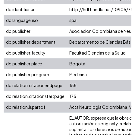
dc.identifier.uri
http://hdl.handle.net/10906/78
dc.language.iso
spa
dc.publisher
Asociación Colombiana de Neuro
dc.publisher.department
Departamento de Ciencias Básic
dc.publisher.faculty
Facultad Ciencias de la Salud
dc.publisher.place
Bogotá
dc.publisher.program
Medicina
dc.relation.citationendpage
185
dc.relation.citationstartpage
175
dc.relation.ispartof
Acta Neurologia Colombiana, Vol
EL AUTOR, expresa que la obra ob
autorización es original y la elabo
suplantar los derechos de autor d