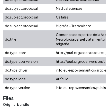
dc.subject.proposal
Medical sciences
dc.subject.proposal
Cefalea
dc.subject.proposal
Migraña - Tratamiento
Consenso de expertos de la Aso
dc.title
Neurología para el tratamiento pr
migraña
dc.type.coar
http://purl.org/coar/resource_
dc.type.coarversion
http://purl.org/coar/version/
dc.type.driver
info:eu-repo/semantics/article
dc.type.local
Artículo
dc.type.version
info:eu-repo/semantics/publish
Files
Original bundle