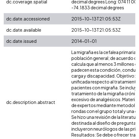
dc.coverage.spatial
decimal degrees Long: 074 11 00
-74.1833 decimal degrees
dc.date.accessioned
2015-10-13T21:05:53Z
dc.date.available
2015-10-13T21:05:53Z
dc.date.issued
2014-01-01
La migraña es la cefalea primaria
población general; de acuerdo con
calcula que al menos 3 millones 
padecen esta condición, conducie
carga y discapacidad. Objetivo: 
unificada respecto al tratamiento
pacientes con migraña. Se incluy
tratamiento de la migraña crónica
excesivo de analgésicos. Materi
dc.description.abstract
de expertos mediante metodología
rondas con el grupo total y una c
Se hizo una revisión de la literat
destinada al diseño de preguntas c
incluyeron neurólogos de las princ
Resultados: Se debe ofrecer trat