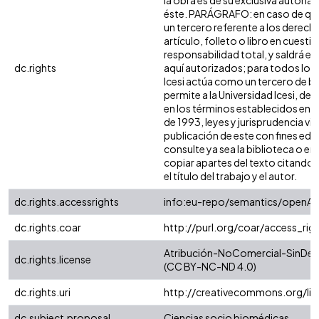
la obra es de su exclusiva autoría y
éste. PARÁGRAFO: en caso de que
un tercero referente a los derech
artículo, folleto o libro en cuesti
responsabilidad total, y saldrá e
dc.rights
aquí autorizados; para todos los 
Icesi actúa como un tercero de bu
permite a la Universidad Icesi, de
en los términos establecidos en la
de 1993, leyes y jurisprudencia vi
publicación de este con fines ed
consulte ya sea la biblioteca o e
copiar apartes del texto citando s
el título del trabajo y el autor.
dc.rights.accessrights
info:eu-repo/semantics/openAc
dc.rights.coar
http://purl.org/coar/access_rig
Atribución-NoComercial-SinDeriv
dc.rights.license
(CC BY-NC-ND 4.0)
dc.rights.uri
http://creativecommons.org/li
dc.subject.proposal
Ciencias socio biomédicas