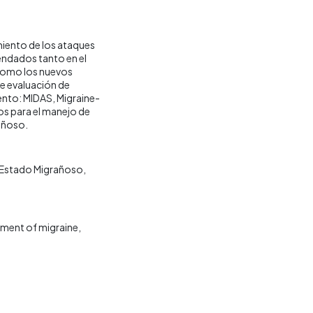
amiento de los ataques
ndados tanto en el
 como los nuevos
de evaluación de
iento: MIDAS, Migraine-
s para el manejo de
rañoso.
Estado Migrañoso
tment of migraine