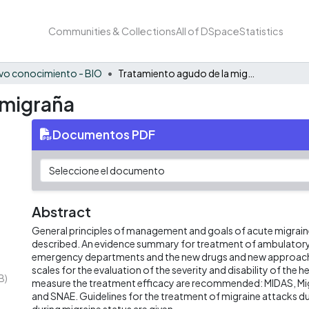
Communities & Collections
All of DSpace
Statistics
vo conocimiento - BIO
Tratamiento agudo de la migraña
 migraña
Documentos PDF
Abstract
General principles of management and goals of acute migrain
described. An evidence summary for treatment of ambulatory 
emergency departments and the new drugs and new approache
scales for the evaluation of the severity and disability of the
B)
measure the treatment efficacy are recommended: MIDAS, 
and SNAE. Guidelines for the treatment of migraine attacks d
during migraine status are given.