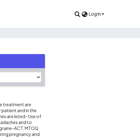
Log In
e treatment are
patient and in the
s are listed- Use of
 headaches and to
Migraine-ACT, MTOQ
uring pregnancy and