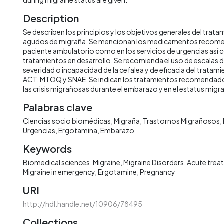
Description
Se describen los principios y los objetivos generales del trat
agudos de migraña. Se mencionan los medicamentos recome
paciente ambulatorio como en los servicios de urgencias así
tratamientos en desarrollo. Se recomienda el uso de escalas 
severidad o incapacidad de la cefalea y de eficacia del tratam
ACT, MTOQ y SNAE. Se indican los tratamientos recomendado
las crisis migrañosas durante el embarazo y en el estatus mig
Palabras clave
Ciencias socio biomédicas
Migraña
Trastornos Migrañosos
Urgencias
Ergotamina
Embarazo
Keywords
Biomedical sciences
Migraine
Migraine Disorders
Acute trea
Migraine in emergency
Ergotamine
Pregnancy
URI
http://hdl.handle.net/10906/78495
Collections