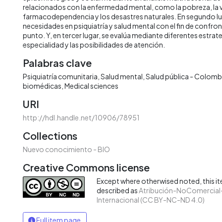
relacionados con la enfermedad mental, como la pobreza, la vi
farmacodependencia y los desastres naturales. En segundo lug
necesidades en psiquiatría y salud mental con el fin de confron
punto. Y, en tercer lugar, se evalúa mediante diferentes estrate
especialidad y las posibilidades de atención.
Palabras clave
Psiquiatría comunitaria
Salud mental
Salud pública - Colomb
biomédicas
Medical sciences
URI
http://hdl.handle.net/10906/78951
Collections
Nuevo conocimiento - BIO
Creative Commons license
Except where otherwised noted, this ite
described as
Atribución-NoComercial-
Internacional (CC BY-NC-ND 4.0)
Full item page