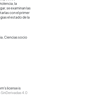
olencia, la
ar, se examinan las
tarlas con el primer
gias el estado de la
ia
Ciencias socio
m's license is
SinDerivadas 4.0