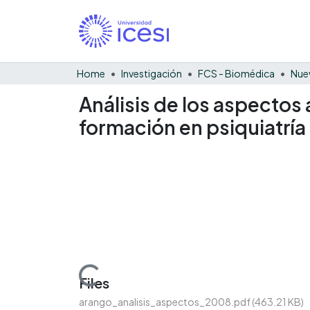
Home
Investigación
FCS - Biomédica
Nue
Análisis de los aspectos
formación en psiquiatría
Loading...
Files
arango_analisis_aspectos_2008.pdf
(463.21 KB)