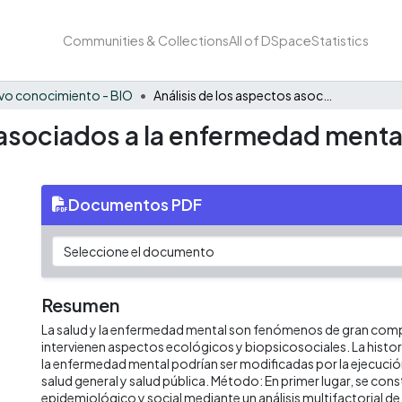
Communities & Collections
All of DSpace
Statistics
vo conocimiento - BIO
Análisis de los aspectos asociados a la enfermedad mental en Colombia y la formación en psiquiatría
 asociados a la enfermedad menta
Documentos PDF
Resumen
La salud y la enfermedad mental son fenómenos de gran compl
intervienen aspectos ecológicos y biopsicosociales. La historia
la enfermedad mental podrían ser modificadas por la ejecuci
salud general y salud pública. Método: En primer lugar, se co
epidemiológico y social mediante un análisis multifactorial d