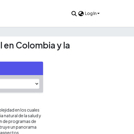
Log In
l en Colombia y la
ejidad en los cuales
 natural de la salud y
ón de programas de
nstruye un panorama
e aspectos