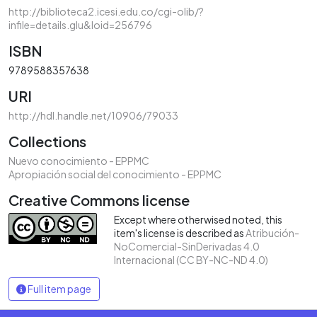
http://biblioteca2.icesi.edu.co/cgi-olib/?
infile=details.glu&loid=256796
ISBN
9789588357638
URI
http://hdl.handle.net/10906/79033
Collections
Nuevo conocimiento - EPPMC
Apropiación social del conocimiento - EPPMC
Creative Commons license
Except where otherwised noted, this
item's license is described as
Atribución-
NoComercial-SinDerivadas 4.0
Internacional (CC BY-NC-ND 4.0)
Full item page