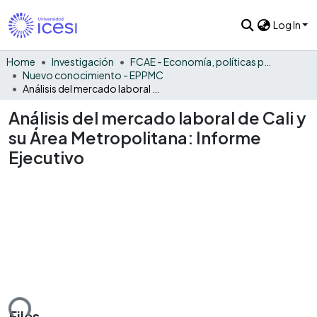
Log In
Home
Investigación
FCAE - Economía, políticas públicas y métodos cuantitativos
Nuevo conocimiento - EPPMC
Análisis del mercado laboral de Cali y su Área Metropolitana: Informe Ejecutivo
Análisis del mercado laboral de Cali y
su Área Metropolitana: Informe
Ejecutivo
ding...
Files