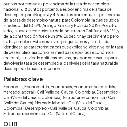
puntos porcentuales por encima de la tasa de desempleo
nacional, 6.8 puntos porcentuales por encima de la tasa de
desempleo para Bogotá y 4.6 puntos porcentuales por encima
de la tasa de desempleo natural para Colombia; la cual se ubica
alrededor del 10.8% (Arango, García y Posada 2012). Por otro
lado, la tasa de crecimiento de la industria en Cali fue del 6.1%, y
de la construcción fue de un 8%. Es decir, hay crecimiento pero
no hay empleo. Esto nos lleva a preguntarnos y a tratar de
identificar las característica cas que explican el alto nivel en la tasa
de desempleo, así como las medidas de política económica
regional, a través de políticas activas, que son necesarias para
devolver la tasa de desempleo a los niveles de la tasa natural de
desempleo de nuestra economía.
Palabras clave
Economía
Econometría
Economics
Econometrics models
Mercado laboral - Cali (Valle del Cauca, Colombia)
Desempleo -
Cali (Valle del Cauca, Colombia)
Estructura económica - Cali
(Valle del Cauca)
Mercado laboral - Cali (Valle del Cauca,
Colombia)
Desempleo - Cali (Valle del Cauca, Colombia)
Estructura económica - Cali (Valle del Cauca)
OLIB