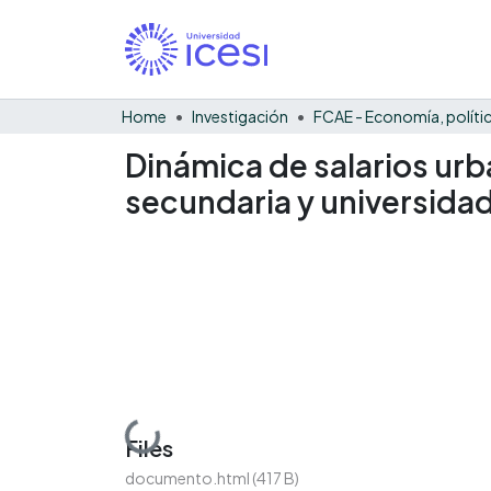
Home
Investigación
Dinámica de salarios ur
secundaria y universida
Loading...
Files
documento.html
(417 B)