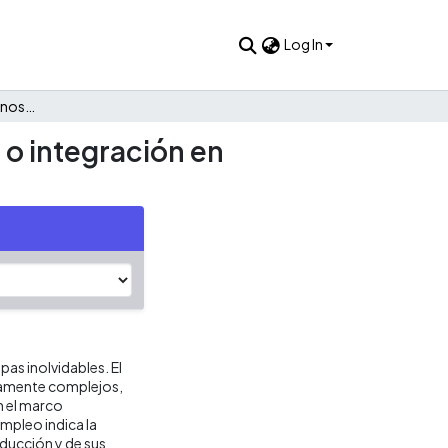
Log In
Dinámica de salarios urbanos en Colombia: segmentación o integración en secundaria y universidad
o integración en
as inolvidables. El
mamente complejos,
n el marco
mpleo indica la
oducción y de sus