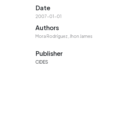
Date
2007-01-01
Authors
Mora Rodríguez, Jhon James
Publisher
CIDES