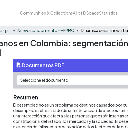
Communities & Collections
All of DSpace
Statistics
FCAE - Economía, políticas públicas y métodos cuantitativos
Nuevo conocimiento - EPPMC
banos en Colombia: segmentación 
d
Documentos PDF
Resumen
El desempleo no es un problema de destinos causados por culp
desempleo es el resultado de una interacción de efectos su
una interacción que afecta a las personas que están insertas e
constitucional del Estado, los mercados y la sociedad. El dese
existencia de fallas en la organización de los factores de la pr