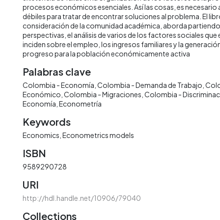
procesos económicos esenciales. Así las cosas, es necesario a
débiles para tratar de encontrar soluciones al problema. El lib
consideración de la comunidad académica, aborda partiendo 
perspectivas, el análisis de varios de los factores sociales qu
inciden sobre el empleo, los ingresos familiares y la generac
progreso para la población económicamente activa
Palabras clave
Colombia - Economía
Colombia - Demanda de Trabajo
Colo
Económico
Colombia - Migraciones
Colombia - Discriminaci
Economía
Econometría
Keywords
Economics
Econometrics models
ISBN
9589290728
URI
http://hdl.handle.net/10906/79040
Collections