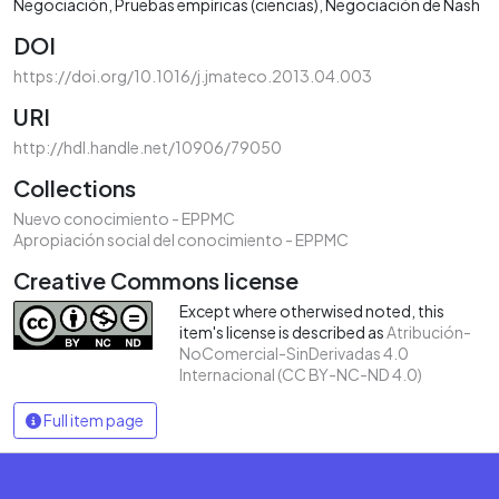
Negociación
Pruebas empíricas (ciencias)
Negociación de Nash
DOI
https://doi.org/10.1016/j.jmateco.2013.04.003
URI
http://hdl.handle.net/10906/79050
Collections
Nuevo conocimiento - EPPMC
Apropiación social del conocimiento - EPPMC
Creative Commons license
Except where otherwised noted, this
item's license is described as
Atribución-
NoComercial-SinDerivadas 4.0
Internacional (CC BY-NC-ND 4.0)
Full item page