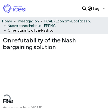
Log In
Home
Investigación
FCAE - Economía, políticas públicas y métodos cuantitativos
Nuevo conocimiento - EPPMC
On refutability of the Nash bargaining solution
On refutability of the Nash
bargaining solution
ading...
Files
documento.html
(405 B)