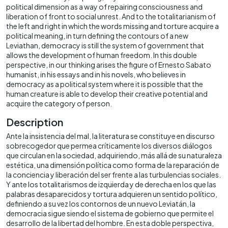
political dimension as a way of repairing consciousness and
liberation of front to social unrest. And to the totalitarianism of
the left and right in which the words missing and torture acquire a
political meaning, in turn defining the contours of a new
Leviathan, democracy is still the system of government that
allows the development of human freedom. In this double
perspective, in our thinking arises the figure of Ernesto Sabato
humanist, in his essays and in his novels, who believes in
democracy as a political system where it is possible that the
human creature is able to develop their creative potential and
acquire the category of person.
Description
Ante la insistencia del mal, la literatura se constituye en discurso
sobrecogedor que permea críticamente los diversos diálogos
que circulan en la sociedad, adquiriendo, más allá de su naturaleza
estética, una dimensión política como forma de la reparación de
la conciencia y liberación del ser frente a las turbulencias sociales.
Y ante los totalitarismos de izquierda y de derecha en los que las
palabras desaparecidos y tortura adquieren un sentido político,
definiendo a su vez los contornos de un nuevo Leviatán, la
democracia sigue siendo el sistema de gobierno que permite el
desarrollo de la libertad del hombre. En esta doble perspectiva,