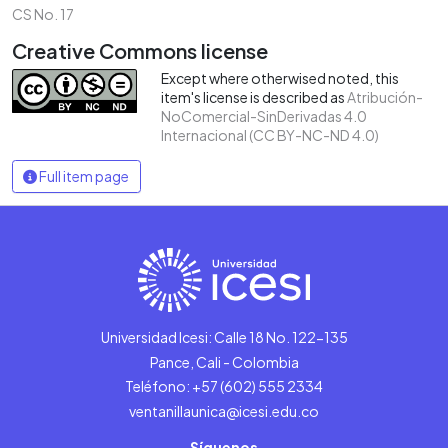
CS No. 17
Creative Commons license
Except where otherwised noted, this
item's license is described as
Atribución-
NoComercial-SinDerivadas 4.0
Internacional (CC BY-NC-ND 4.0)
Full item page
Universidad Icesi: Calle 18 No. 122-135
Pance, Cali - Colombia
Teléfono: +57 (602) 555 2334
ventanillaunica@icesi.edu.co
Síguenos