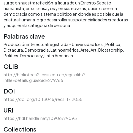
surge en nuestra reflexión la figura de un Ernesto Sabato
humanista, en sus ensayos y en sus novelas, quien cree en la
democracia como sistema político en donde es posible que la
criatura humana logre desarrollar sus potencialidades creadoras
y adquiera la categoría de persona.
Palabras clave
Producción intelectual registrada - Universidad Icesi
Política
Dictadura
Democracia
Latinoamérica
Arte
Art
Dictatorship
Politics
Democracy
Latin American
OLIB
http://biblioteca2.icesi.edu.co/cgi-olib/?
infile=details.glu&loid=279766
DOI
https://doi.org/10.18046/recs.i17.2055
URI
https://hdl.handle.net/10906/79095
Collections