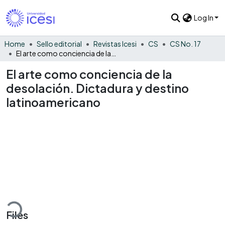
Log In
Home
Sello editorial
Revistas Icesi
CS
CS No. 17
El arte como conciencia de la desolación. Dictadura y destino latinoamericano
El arte como conciencia de la
desolación. Dictadura y destino
latinoamericano
Loading...
Files