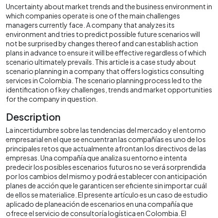
Uncertainty about market trends and the business environment in
which companies operate is one of the main challenges
managers currently face. A company that analyzes its
environment and tries to predict possible future scenarios will
not be surprised by changes thereof and can establish action
plans in advance to ensure it will be effective regardless of which
scenario ultimately prevails. This article is a case study about
scenario planning in a company that offers logistics consulting
services in Colombia. The scenario planning process led to the
identification of key challenges, trends and market opportunities
for the company in question.
Description
La incertidumbre sobre las tendencias del mercado y el entorno
empresarial en el que se encuentran las compañías es uno de los
principales retos que actualmente afrontan los directivos de las
empresas. Una compañía que analiza su entorno e intenta
predecir los posibles escenarios futuros no se verá sorprendida
por los cambios del mismo y podrá establecer con anticipación
planes de acción que le garanticen ser eficiente sin importar cuál
de ellos se materialice. El presente artículo es un caso de estudio
aplicado de planeación de escenarios en una compañía que
ofrece el servicio de consultoría logística en Colombia. El