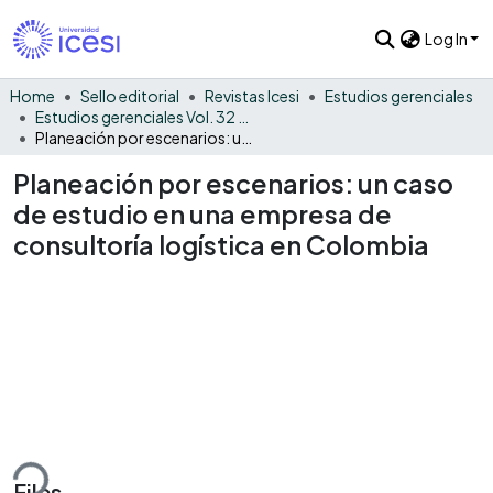
Log In
Home
Sello editorial
Revistas Icesi
Estudios gerenciales
Estudios gerenciales Vol. 32 No. 138
Planeación por escenarios: un caso de estudio en una empresa de consultoría logística en Colombia
Planeación por escenarios: un caso
de estudio en una empresa de
consultoría logística en Colombia
ding...
Files