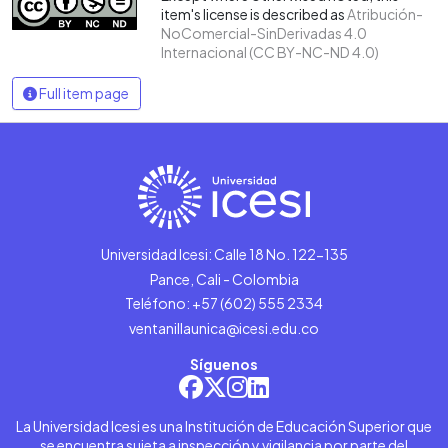
item's license is described as
Atribución-
NoComercial-SinDerivadas 4.0
Internacional (CC BY-NC-ND 4.0)
Full item page
Universidad Icesi: Calle 18 No. 122-135
Pance, Cali - Colombia
Teléfono: +57 (602) 555 2334
ventanillaunica@icesi.edu.co
Síguenos
La Universidad Icesi es una Institución de Educación Superior que
se encuentra sujeta a inspección y vigilancia por parte del