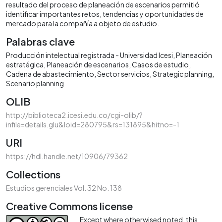
resultado del proceso de planeación de escenarios permitió
identificar importantes retos, tendencias y oportunidades de
mercado para la compañía a objeto de estudio.
Palabras clave
Producción intelectual registrada - Universidad Icesi
Planeación
estratégica
Planeación de escenarios
Casos de estudio
Cadena de abastecimiento
Sector servicios
Strategic planning
Scenario planning
OLIB
http://biblioteca2.icesi.edu.co/cgi-olib/?
infile=details.glu&loid=280795&rs=131895&hitno=-1
URI
https://hdl.handle.net/10906/79362
Collections
Estudios gerenciales Vol. 32 No. 138
Creative Commons license
Except where otherwised noted, this