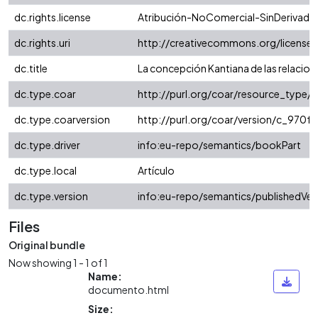
dc.rights.license
Atribución-NoComercial-SinDerivadas
dc.rights.uri
http://creativecommons.org/license
dc.title
La concepción Kantiana de las relacion
dc.type.coar
http://purl.org/coar/resource_type/
dc.type.coarversion
http://purl.org/coar/version/c_970
dc.type.driver
info:eu-repo/semantics/bookPart
dc.type.local
Artículo
dc.type.version
info:eu-repo/semantics/publishedVer
Files
Original bundle
Now showing
1 - 1 of 1
Name:
documento.html
Size: