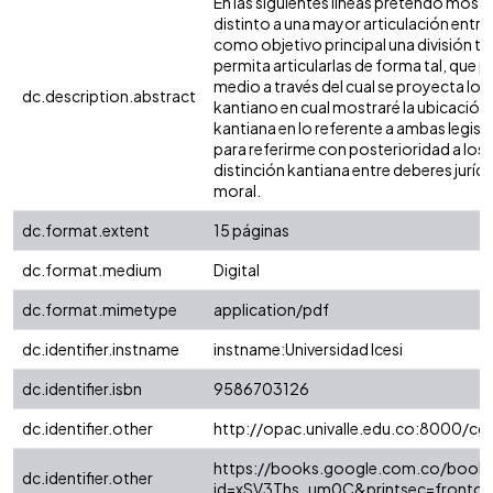
En las siguientes líneas pretendo mostra
distinto a una mayor articulación entre
como objetivo principal una división ta
permita articularlas de forma tal, que 
medio a través del cual se proyecta lo m
dc.description.abstract
kantiano en cual mostraré la ubicación d
kantiana en lo referente a ambas legis
para referirme con posterioridad a los m
distinción kantiana entre deberes jurídi
moral.
dc.format.extent
15 páginas
dc.format.medium
Digital
dc.format.mimetype
application/pdf
dc.identifier.instname
instname:Universidad Icesi
dc.identifier.isbn
9586703126
dc.identifier.other
http://opac.univalle.edu.co:8000/cgi
https://books.google.com.co/book
dc.identifier.other
id=xSV3Ths_um0C&printsec=frontco