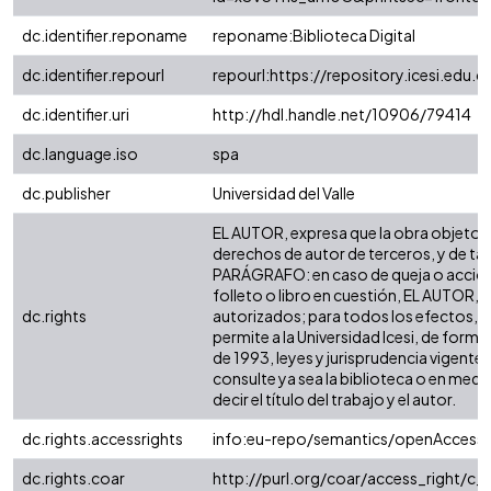
dc.identifier.reponame
reponame:Biblioteca Digital
dc.identifier.repourl
repourl:https://repository.icesi.edu.c
dc.identifier.uri
http://hdl.handle.net/10906/79414
dc.language.iso
spa
dc.publisher
Universidad del Valle
EL AUTOR, expresa que la obra objeto de 
derechos de autor de terceros, y de tal f
PARÁGRAFO: en caso de queja o acción p
folleto o libro en cuestión, EL AUTOR, 
dc.rights
autorizados; para todos los efectos, la
permite a la Universidad Icesi, de forma
de 1993, leyes y jurisprudencia vigente
consulte ya sea la biblioteca o en medi
decir el título del trabajo y el autor.
dc.rights.accessrights
info:eu-repo/semantics/openAccess
dc.rights.coar
http://purl.org/coar/access_right/c_