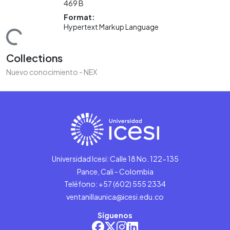
469 B
Format:
Hypertext Markup Language
Loading...
Collections
Nuevo conocimiento - NEX
Universidad Icesi: Calle 18 No. 122-135
Pance, Cali - Colombia
Teléfono: +57 (602) 555 2334
ventanillaunica@icesi.edu.co
Síguenos