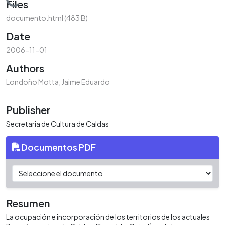
Loading...
Files
documento.html
(483 B)
Date
2006-11-01
Authors
Londoño Motta, Jaime Eduardo
Publisher
Secretaria de Cultura de Caldas
Documentos PDF
Resumen
La ocupación e incorporación de los territorios de los actuales