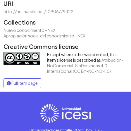
URI
http://hdl.handle.net/10906/79422
Collections
Nuevo conocimiento - NEX
Apropiación social del conocimiento - NEX
Creative Commons license
Except where otherwised noted, this
item's license is described as
Atribución-
NoComercial-SinDerivadas 4.0
Internacional (CC BY-NC-ND 4.0)
Full item page
Universidad Icesi: Calle 18 No. 122-135