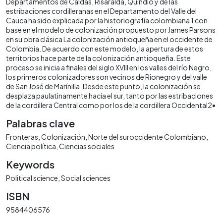
Departamentos de Caldas, Risaralda, Quindío y de las
estribaciones cordilleranas en el Departamento del Valle del
Cauca ha sido explicada por la historiografía colombiana 1 con
base en el modelo de colonización propuesto por James Parsons
en su obra clásica La colonización antioqueña en el occidente de
Colombia. De acuerdo con este modelo, la apertura de estos
territorios hace parte de la colonización antioqueña. Este
proceso se inicia a finales del siglo XVIII en los valles del río Negro,
los primeros colonizadores son vecinos de Rionegro y del valle
de San José de Marínilla. Desde este punto, la colonización se
desplaza paulatinamente hacia el sur, tanto por las estribaciones
de la cordillera Central como por los de la cordillera Occidental2•
Palabras clave
Fronteras
Colonización
Norte del suroccidente Colombiano
Ciencia política
Ciencias sociales
Keywords
Political science
Social sciences
ISBN
9584406576