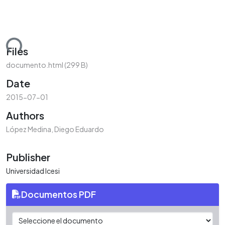
ding...
Files
documento.html
(299 B)
Date
2015-07-01
Authors
López Medina, Diego Eduardo
Publisher
Universidad Icesi
Documentos PDF