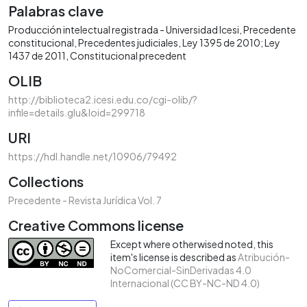
Palabras clave
Producción intelectual registrada - Universidad Icesi
Precedente
constitucional
Precedentes judiciales
Ley 1395 de 2010; Ley
1437 de 2011
Constitucional precedent
OLIB
http://biblioteca2.icesi.edu.co/cgi-olib/?
infile=details.glu&loid=299718
URI
https://hdl.handle.net/10906/79492
Collections
Precedente - Revista Jurídica Vol. 7
Creative Commons license
Except where otherwised noted, this
item's license is described as
Atribución-
NoComercial-SinDerivadas 4.0
Internacional (CC BY-NC-ND 4.0)