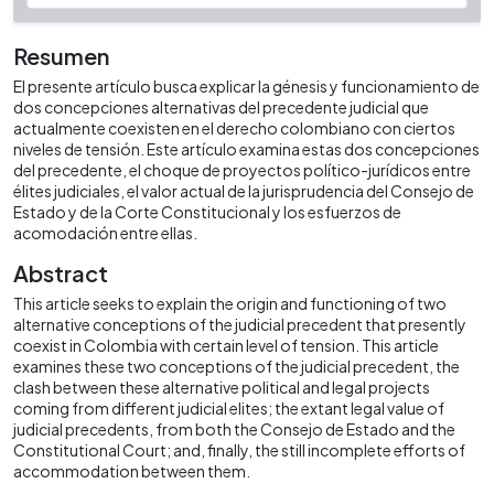
Resumen
El presente artículo busca explicar la génesis y funcionamiento de
dos concepciones alternativas del precedente judicial que
actualmente coexisten en el derecho colombiano con ciertos
niveles de tensión. Este artículo examina estas dos concepciones
del precedente, el choque de proyectos político-jurídicos entre
élites judiciales, el valor actual de la jurisprudencia del Consejo de
Estado y de la Corte Constitucional y los esfuerzos de
acomodación entre ellas.
Abstract
This article seeks to explain the origin and functioning of two
alternative conceptions of the judicial precedent that presently
coexist in Colombia with certain level of tension. This article
examines these two conceptions of the judicial precedent, the
clash between these alternative political and legal projects
coming from different judicial elites; the extant legal value of
judicial precedents, from both the Consejo de Estado and the
Constitutional Court; and, finally, the still incomplete efforts of
accommodation between them.