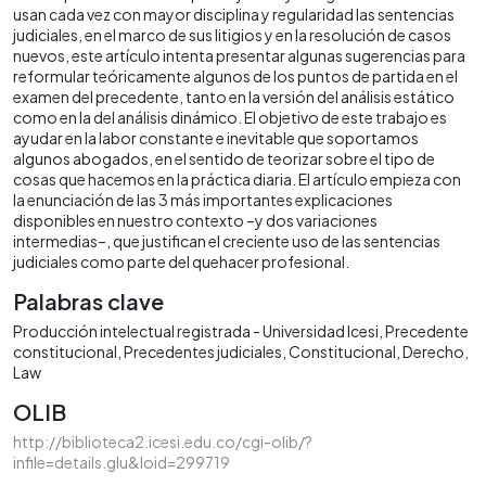
usan cada vez con mayor disciplina y regularidad las sentencias
judiciales, en el marco de sus litigios y en la resolución de casos
nuevos, este artículo intenta presentar algunas sugerencias para
reformular teóricamente algunos de los puntos de partida en el
examen del precedente, tanto en la versión del análisis estático
como en la del análisis dinámico. El objetivo de este trabajo es
ayudar en la labor constante e inevitable que soportamos
algunos abogados, en el sentido de teorizar sobre el tipo de
cosas que hacemos en la práctica diaria. El artículo empieza con
la enunciación de las 3 más importantes explicaciones
disponibles en nuestro contexto –y dos variaciones
intermedias–, que justifican el creciente uso de las sentencias
judiciales como parte del quehacer profesional.
Palabras clave
Producción intelectual registrada - Universidad Icesi
Precedente
constitucional
Precedentes judiciales
Constitucional
Derecho
Law
OLIB
http://biblioteca2.icesi.edu.co/cgi-olib/?
infile=details.glu&loid=299719