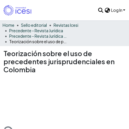
Log In
Home
Sello editorial
Revistas Icesi
Precedente - Revista Jurídica
Precedente - Revista Jurídica Vol. 7
Teorización sobre el uso de precedentes jurisprudenciales en Colombia
Teorización sobre el uso de
precedentes jurisprudenciales en
Colombia
oading...