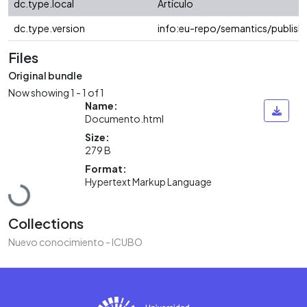
dc.type.local
Artículo
dc.type.version
info:eu-repo/semantics/publish
Files
Original bundle
Now showing
1 - 1 of 1
Name:
Documento.html
Size:
279 B
Format:
Hypertext Markup Language
Loading...
Collections
Nuevo conocimiento - ICUBO