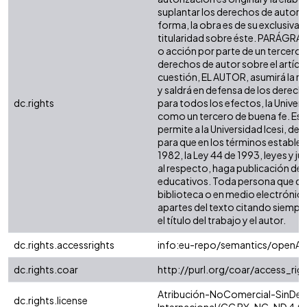
suplantar los derechos de autor de
forma, la obra es de su exclusiva a
titularidad sobre éste. PARÁGRAF
o acción por parte de un tercero r
derechos de autor sobre el artículo
cuestión, EL AUTOR, asumirá la re
y saldrá en defensa de los derech
dc.rights
para todos los efectos, la Univers
como un tercero de buena fe. Est
permite a la Universidad Icesi, de 
para que en los términos establec
1982, la Ley 44 de 1993, leyes y j
al respecto, haga publicación de 
educativos. Toda persona que con
biblioteca o en medio electrónic
apartes del texto citando siempre 
el título del trabajo y el autor.
dc.rights.accessrights
info:eu-repo/semantics/openAc
dc.rights.coar
http://purl.org/coar/access_rig
Atribución-NoComercial-SinDeri
dc.rights.license