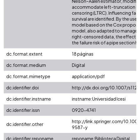
Nelson–Aalen estimator, modified
accommodate left-truncation be
censoring (LTRC). Influencing fac
survival are identified. By the use
model based on the Cox proporti
model, also adapted to manage l
right-censored data, the effect o
the failure risk of a pipe section 
dc.format.extent
18 páginas
dc.format.medium
Digital
dc.format.mimetype
application/pdf
dc.identifier.doi
http://dx.doi.org/10.1007/s11
dc.identifier.instname
instname:Universidad Icesi
dc.identifier.issn
0920-4741
http://link.springer.com/10.10
dc.identifier.other
9587-y
dc.identifier.reponame
reponame:Biblioteca Digital