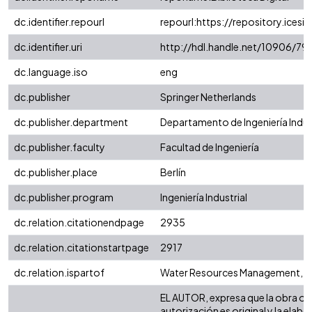
dc.identifier.repourl
repourl:https://repository.icesi.
dc.identifier.uri
http://hdl.handle.net/10906/79
dc.language.iso
eng
dc.publisher
Springer Netherlands
dc.publisher.department
Departamento de Ingeniería Indus
dc.publisher.faculty
Facultad de Ingeniería
dc.publisher.place
Berlín
dc.publisher.program
Ingeniería Industrial
dc.relation.citationendpage
2935
dc.relation.citationstartpage
2917
dc.relation.ispartof
Water Resources Management, Vol
EL AUTOR, expresa que la obra ob
autorización es original y la elabo