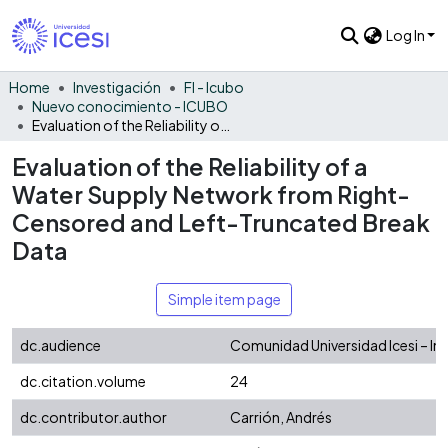
Log In
Home
Investigación
FI - Icubo
Nuevo conocimiento - ICUBO
Evaluation of the Reliability of a Water Supply Network from Right-Censored and Left-Truncated Break Data
Evaluation of the Reliability of a
Water Supply Network from Right-
Censored and Left-Truncated Break
Data
Simple item page
dc.audience
Comunidad Universidad Icesi – In
dc.citation.volume
24
dc.contributor.author
Carrión, Andrés