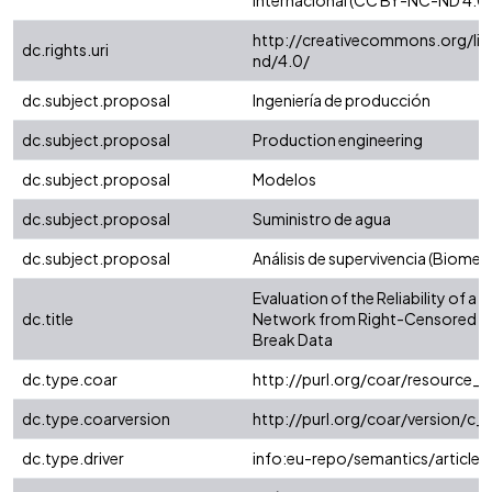
Internacional (CC BY-NC-ND 4.0)
http://creativecommons.org/li
dc.rights.uri
nd/4.0/
dc.subject.proposal
Ingeniería de producción
dc.subject.proposal
Production engineering
dc.subject.proposal
Modelos
dc.subject.proposal
Suministro de agua
dc.subject.proposal
Análisis de supervivencia (Biometr
Evaluation of the Reliability of a
dc.title
Network from Right-Censored a
Break Data
dc.type.coar
http://purl.org/coar/resource_
dc.type.coarversion
http://purl.org/coar/version/
dc.type.driver
info:eu-repo/semantics/article