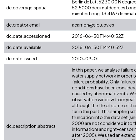
Berlín de Lat: 52 30 00 N degrees
dc.coverage.spatial
52.5000 decimal degrees Long: 
minutes Long: 13.4167 decimal d
dc.creator.email
acarrion@eio.upv.es
dc.date.accessioned
2016-06-30T14:40:52Z
dc.date.available
2016-06-30T14:40:52Z
dc.date.issued
2010-09-01
In this paper, we analyze failure da
water supply network in order to 
failure probability. Only failures 
conditions have been considered,
caused by abnormal events. We c
observation window from year 2
although the life of some of the 
far in the past. This sampling sch
truncation into the data set (since
2000 are not considered into th
dc.description.abstract
information) and right-censoring (
after 2005). We used an extended