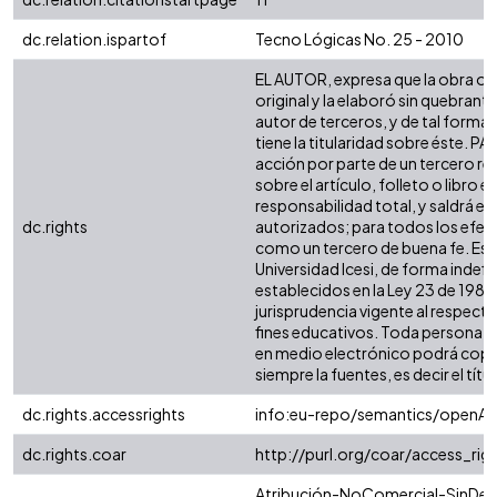
dc.relation.ispartof
Tecno Lógicas No. 25 - 2010
EL AUTOR, expresa que la obra obj
original y la elaboró sin quebrant
autor de terceros, y de tal forma, 
tiene la titularidad sobre éste. 
acción por parte de un tercero re
sobre el artículo, folleto o libro 
responsabilidad total, y saldrá e
dc.rights
autorizados; para todos los efect
como un tercero de buena fe. Esta
Universidad Icesi, de forma indefi
establecidos en la Ley 23 de 1982,
jurisprudencia vigente al respect
fines educativos. Toda persona qu
en medio electrónico podrá copia
siempre la fuentes, es decir el títul
dc.rights.accessrights
info:eu-repo/semantics/openAc
dc.rights.coar
http://purl.org/coar/access_rig
Atribución-NoComercial-SinDeriv