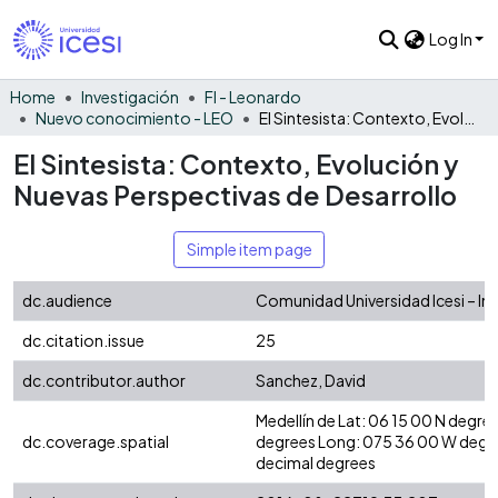
Log In
Home
Investigación
FI - Leonardo
Nuevo conocimiento - LEO
El Sintesista: Contexto, Evolución y Nuevas Perspectivas de Desarrollo
El Sintesista: Contexto, Evolución y
Nuevas Perspectivas de Desarrollo
Simple item page
dc.audience
Comunidad Universidad Icesi – In
dc.citation.issue
25
dc.contributor.author
Sanchez, David
Medellín de Lat: 06 15 00 N degre
dc.coverage.spatial
degrees Long: 075 36 00 W degr
decimal degrees