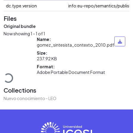
dc.type.version
info:eu-repo/semantics/publish
Files
Original bundle
Now showing
1 - 1 of 1
Name:
gomez_sintesista_contexto_2010.pdf
Size:
237.92 KB
Loading...
Format:
Adobe Portable Document Format
Collections
Nuevo conocimiento - LEO