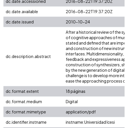
dc.date.accessioned
2016-08-22T19:37:20Z
dc.date.available
2016-08-22T19:37:20Z
dc.date.issued
2010-10-24
After a historical review of the s
of cognitive approaches of music
stated and defined that are impor
and construction of new instrume
interfaces. Multidimensionality, t
dc.description.abstract
feedback and expressiveness appe
construction of synthesizers, sh
by the new generation of digital 
challenge is to develop more intui
ease the approaching process of 
dc.format.extent
18 páginas
dc.format.medium
Digital
dc.format.mimetype
application/pdf
dc.identifier.instname
instname:Universidad Icesi