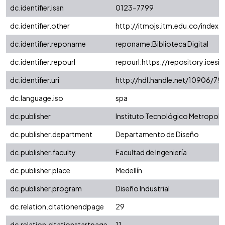
dc.identifier.issn
0123-7799
dc.identifier.other
http://itmojs.itm.edu.co/index.
dc.identifier.reponame
reponame:Biblioteca Digital
dc.identifier.repourl
repourl:https://repository.icesi.
dc.identifier.uri
http://hdl.handle.net/10906/79
dc.language.iso
spa
dc.publisher
Instituto Tecnológico Metropoli
dc.publisher.department
Departamento de Diseño
dc.publisher.faculty
Facultad de Ingeniería
dc.publisher.place
Medellín
dc.publisher.program
Diseño Industrial
dc.relation.citationendpage
29
dc.relation.citationstartpage
11