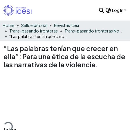
Log In
Home
Sello editorial
Revistas Icesi
Trans-pasando fronteras
Trans-pasando fronteras No. 8
“Las palabras tenían que crecer en ella”: Para una ética de la escucha de las narrativas de la violencia.
“Las palabras tenían que crecer en
ella”: Para una ética de la escucha de
las narrativas de la violencia.
ading...
Files