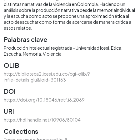
distintas narrativas de la violencia enColombia. Haciendo un
análisis sobre la producción narrativa desde la memoriaindividual
y la escucha como acto se propone una aproximación ética al
acto deescuchar como forma de acercarse de manera crítica a
estos relatos.
Palabras clave
Producción intelectual registrada - Universidad Icesi
Etica
Escucha
Memoria
Violencia
OLIB
http://biblioteca2.icesi.edu.co/cgi-olib/?
infile=details.glu&loid=301163
DOI
https://doi.org/10.18046/retf.i8.2089
URI
https://hdl.handle.net/10906/80104
Collections
Trans-pasando fronteras No. 8