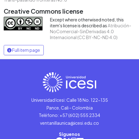
Creative Commons license
Except where otherwised noted, this
item's license is described as
Atribución-
NoComercial-SinDerivadas 4.0
Internacional (CC BY-NC-ND 4.0)
Full item page
Universidad Icesi: Calle 18 No. 122-135
Pance, Cali - Colombia
Teléfono: +57 (602) 555 2334
ventanillaunica@icesi.edu.co
Síguenos