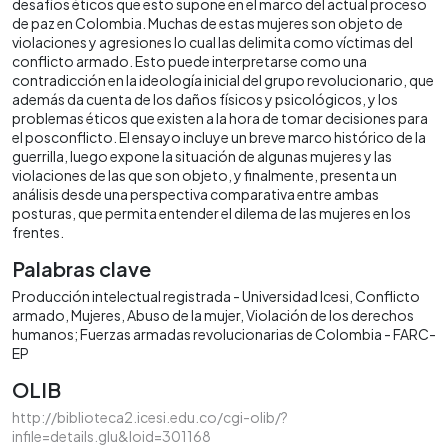
desafíos éticos que esto supone en el marco del actual proceso
de paz en Colombia. Muchas de estas mujeres son objeto de
violaciones y agresiones lo cual las delimita como víctimas del
conflicto armado. Esto puede interpretarse como una
contradicción en la ideología inicial del grupo revolucionario, que
además da cuenta de los daños físicos y psicológicos, y los
problemas éticos que existen a la hora de tomar decisiones para
el posconflicto. El ensayo incluye un breve marco histórico de la
guerrilla, luego expone la situación de algunas mujeres y las
violaciones de las que son objeto, y finalmente, presenta un
análisis desde una perspectiva comparativa entre ambas
posturas, que permita entender el dilema de las mujeres en los
frentes.
Palabras clave
Producción intelectual registrada - Universidad Icesi
Conflicto
armado
Mujeres
Abuso de la mujer
Violación de los derechos
humanos; Fuerzas armadas revolucionarias de Colombia - FARC-
EP
OLIB
http://biblioteca2.icesi.edu.co/cgi-olib/?
infile=details.glu&loid=301168