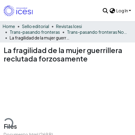
Log In
Home
Sello editorial
Revistas Icesi
Trans-pasando fronteras
Trans-pasando fronteras No. 8
La fragilidad de la mujer guerrillera reclutada forzosamente
La fragilidad de la mujer guerrillera
reclutada forzosamente
oading...
Files
Documento.html
(269 B)