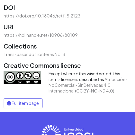
DOI
https://doi.org/10.18046/retf.i8.2123
URI
https://hdl.handle.net/10906/80109
Collections
Trans-pasando fronteras No. 8
Creative Commons license
Except where otherwised noted, this
item's license is described as
Atribución-
NoComercial-SinDerivadas 4.0
Internacional (CC BY-NC-ND 4.0)
Full item page