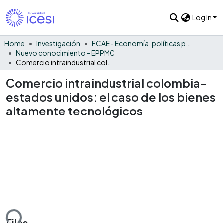
Log In
Home
Investigación
FCAE - Economía, políticas públicas y métodos cuantitativos
Nuevo conocimiento - EPPMC
Comercio intraindustrial colombia-estados unidos: el caso de los bienes altamente tecnológicos
Comercio intraindustrial colombia-
estados unidos: el caso de los bienes
altamente tecnológicos
ding...
Files