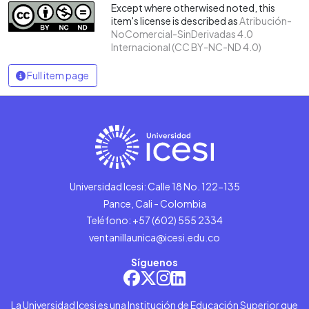
Except where otherwised noted, this
item's license is described as
Atribución-
NoComercial-SinDerivadas 4.0
Internacional (CC BY-NC-ND 4.0)
Full item page
Universidad Icesi: Calle 18 No. 122-135
Pance, Cali - Colombia
Teléfono: +57 (602) 555 2334
ventanillaunica@icesi.edu.co
Síguenos
La Universidad Icesi es una Institución de Educación Superior que