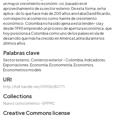
un mayor crecimiento económi- co, basado en el
aprovechamiento de su sector externo. De esta forma, se ha
aplica- do lo que hace más de 200 años anotaba David Ricardo,
con respecto al comercio como fuente de crecimiento
económico. Colombia no ha sido ajena a esta tenden- cia y
desde 1990 emprendió un proceso de apertura económica, que
hoy posiciona a Colombia como uno de los países en vía de
desarrollo que más ha crecido en América Latina durante los
últimos años.
Palabras clave
Sector externo
Comercio exterior - Colombia
Indicadores
Exportaciones
Economía
Econometría
Economics
Econometrics models
URI
http://hdl.handle.net/10906/80771
Collections
Nuevo conocimiento - EPPMC
Creative Commons license