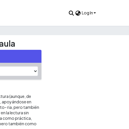
Log In
aula
ctura (aunque, de
ue, apoyándose en
sto- ria, pero también
en la lectura sin
ura como práctica,
, pero también como