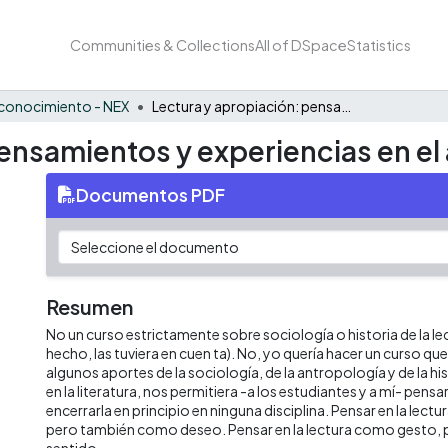
Communities & Collections
All of DSpace
Statistics
conocimiento - NEX
Lectura y apropiación: pensamientos y experiencias en el aula
ensamientos y experiencias en el 
Documentos PDF
Resumen
No un curso estrictamente sobre sociología o historia de la le
hecho, las tuviera en cuen ta). No, yo quería hacer un curso q
algunos aportes de la sociología, de la antropología y de la hi
en la literatura, nos permitiera -a los estudiantes y a mí- pensar 
encerrarla en principio en ninguna disciplina. Pensar en la lect
pero también como deseo. Pensar en la lectura como gesto
sentido.