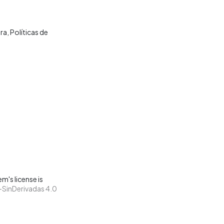
ura
Políticas de
m's license is
SinDerivadas 4.0