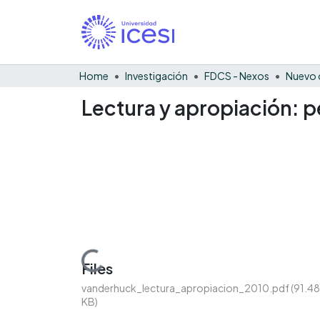
Home
Investigación
FDCS - Nexos
Nuevo 
Lectura y apropiación: p
Loading...
Files
vanderhuck_lectura_apropiacion_2010.pdf
(91.48
KB)