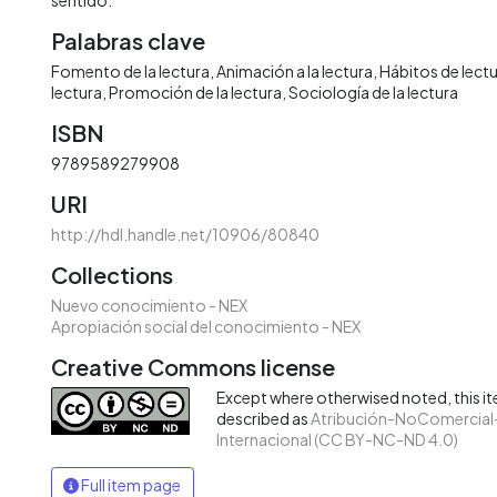
Palabras clave
Fomento de la lectura
Animación a la lectura
Hábitos de lect
lectura
Promoción de la lectura
Sociología de la lectura
ISBN
9789589279908
URI
http://hdl.handle.net/10906/80840
Collections
Nuevo conocimiento - NEX
Apropiación social del conocimiento - NEX
Creative Commons license
Except where otherwised noted, this ite
described as
Atribución-NoComercial-
Internacional (CC BY-NC-ND 4.0)
Full item page