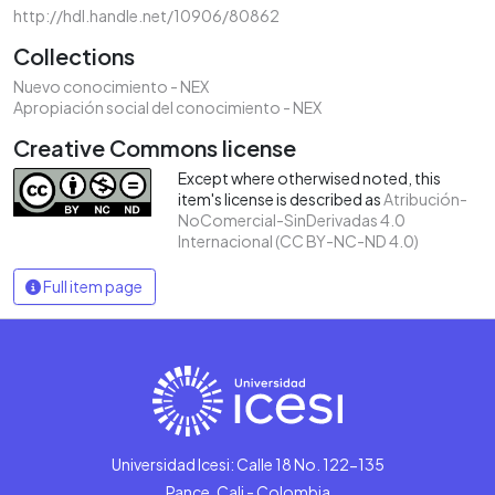
http://hdl.handle.net/10906/80862
Collections
Nuevo conocimiento - NEX
Apropiación social del conocimiento - NEX
Creative Commons license
Except where otherwised noted, this
item's license is described as
Atribución-
NoComercial-SinDerivadas 4.0
Internacional (CC BY-NC-ND 4.0)
Full item page
Universidad Icesi: Calle 18 No. 122-135
Pance, Cali - Colombia