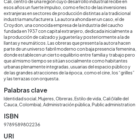
Cali, centro de una región cuyo desarrollo industrial recibe en
esos años un fuerte impulso, como efecto de las inversiones
extranjeras en sectores de producción distintas a la tradicional
industria manufacturera. La autora ahonda en un caso, el de
Croydon, una conocida empresa de la industria del caucho
fundada en 1937 con capital extranjero, dedicada inicialmente a
la producción de calzado y juguetería y posteriormente a la de
llantas y neumáticos. Las obreras que presenta la autora hacen
parte de un universo fabril moderno con baja presencia femenina,
donde establecen un cierto equilibrio entre familia y trabajo pero
que al mismo tiempo se sitúan socialmente como habitantes
urbanas plenamente integradas, usuarias del espacio público y
de las grandes atracciones de la época, como el cine, los “grilles”
y las terrazas con orquesta.
Palabras clave
Identidad social
Mujeres
Obreras
Estilo de vida
Cali (Valle del
Cauca, Colombia)
Administración pública
Public administration
ISBN
9789589802236
URI