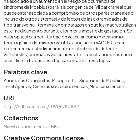
ha asociado a un aumento en el riesgo de ocurrencia del
síndrome de Moebius (parálisis congénita del VII par craneal que
puede estar asociada a compromiso de otros pares craneales o
incluso de otros sistemas) y defectos de las extremidades de
tipo transversal-terminal en embarazos en que las madres utilizan
este medicamento durante el primer trimestre de gestación. Se
ha propuesto la per - turbación vascular como mecanismo
teratogénico del misoprostol. La asociación VACTERL es la
coocurrencia estadísticamente no aleatoria de defectos
vertebrales, anomalías vasculares, atresia anal, anomalías card í
acas, fístula traqueoesofágica con atresia esofágica
Palabras clave
Anomalías Congénitas
Misoprostol
Síndrome de Moebius
Teratógenos
Ciencias socio biomédicas
Medical sciences
URI
http://hdl.handle.net/10906/80892
Collections
Nuevo conocimiento - BIO
Creative Commons license