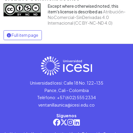
Except where otherwised noted, this
item's license is described as
Atribución-
NoComercial-SinDerivadas 4.0
Internacional (CC BY-NC-ND 4.0)
Full item page
Universidad Icesi: Calle 18 No. 122-135
Pance, Cali - Colombia
Teléfono: +57 (602) 555 2334
ventanillaunica@icesi.edu.co
Síguenos