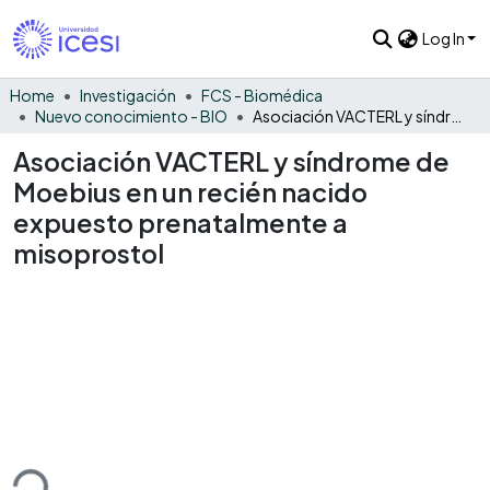
Log In
Home
Investigación
FCS - Biomédica
Nuevo conocimiento - BIO
Asociación VACTERL y síndrome de Moebius en un recién nacido expuesto prenatalmente a misoprostol
Asociación VACTERL y síndrome de
Moebius en un recién nacido
expuesto prenatalmente a
misoprostol
ding...