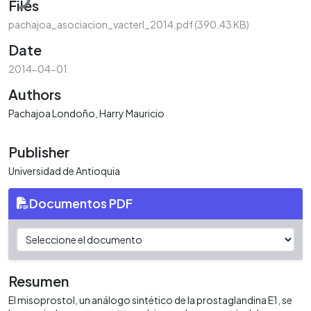
Files
pachajoa_asociacion_vacterl_2014.pdf
(390.43 KB)
Date
2014-04-01
Authors
Pachajoa Londoño, Harry Mauricio
Publisher
Universidad de Antioquia
Documentos PDF
Resumen
El misoprostol, un análogo sintético de la prostaglandina E1, se