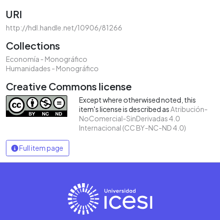
URI
http://hdl.handle.net/10906/81266
Collections
Economía - Monográfico
Humanidades - Monográfico
Creative Commons license
Except where otherwised noted, this
item's license is described as
Atribución-
NoComercial-SinDerivadas 4.0
Internacional (CC BY-NC-ND 4.0)
Full item page