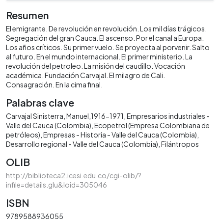
Resumen
El emigrante. De revolución en revolución. Los mil días trágicos.
Segregación del gran Cauca. El ascenso. Por el canal a Europa.
Los años críticos. Su primer vuelo. Se proyecta al porvenir. Salto
al futuro. En el mundo internacional. El primer ministerio. La
revolución del petroleo. La misión del caudillo. Vocación
académica. Fundación Carvajal. El milagro de Cali.
Consagración. En la cima final.
Palabras clave
Carvajal Sinisterra, Manuel,1916-1971
Empresarios industriales -
Valle del Cauca (Colombia)
Ecopetrol (Empresa Colombiana de
petróleos)
Empresas - Historia - Valle del Cauca (Colombia)
Desarrollo regional - Valle del Cauca (Colombia)
Filántropos
OLIB
http://biblioteca2.icesi.edu.co/cgi-olib/?
infile=details.glu&loid=305046
ISBN
9789588936055