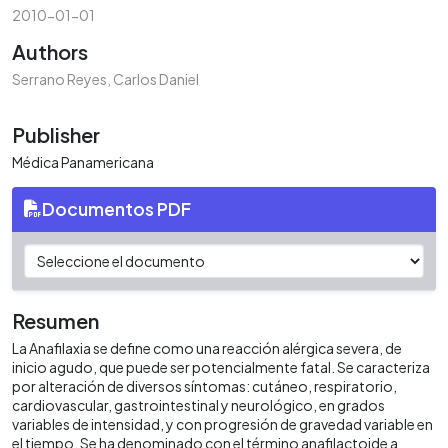
2010-01-01
Authors
Serrano Reyes, Carlos Daniel
Publisher
Médica Panamericana
Documentos PDF
Resumen
La Anafilaxia se define como una reacción alérgica severa, de
inicio agudo, que puede ser potencialmente fatal. Se caracteriza
por alteración de diversos síntomas: cutáneo, respiratorio,
cardiovascular, gastrointestinal y neurológico, en grados
variables de intensidad, y con progresión de gravedad variable en
el tiempo. Se ha denominado con el término anafilactoide a