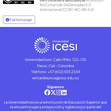
NoComercial-SinDerivadas 4.0
Internacional (CC BY-NC-ND 4.0)
Full item page
Universidad Icesi: Calle 18 No. 122-135
Pance, Cali - Colombia
Teléfono: +57 (602) 555 2334
ventanillaunica@icesi.edu.co
Síguenos
La Universidad Icesi es una Institución de Educación Superior que
se encuentra sujeta a inspección y vigilancia por parte del