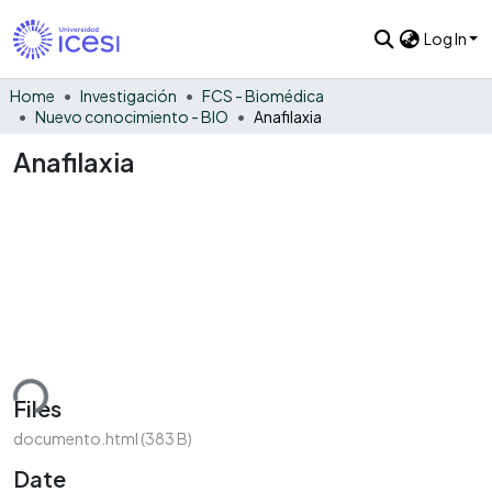
Log In
Home
Investigación
FCS - Biomédica
Nuevo conocimiento - BIO
Anafilaxia
Anafilaxia
ding...
Files
documento.html
(383 B)
Date