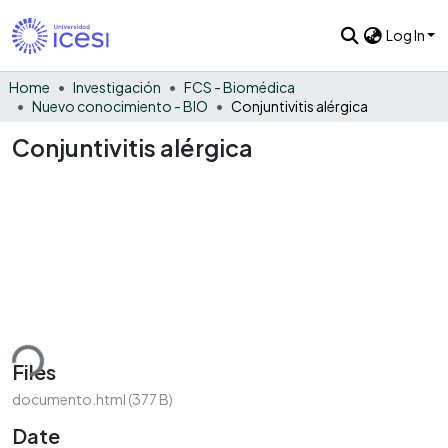
Log In
Home
Investigación
FCS - Biomédica
Nuevo conocimiento - BIO
Conjuntivitis alérgica
Conjuntivitis alérgica
ding...
Files
documento.html
(377 B)
Date