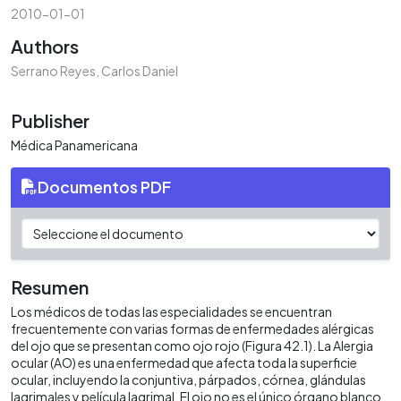
2010-01-01
Authors
Serrano Reyes, Carlos Daniel
Publisher
Médica Panamericana
Documentos PDF
Resumen
Los médicos de todas las especialidades se encuentran
frecuentemente con varias formas de enfermedades alérgicas
del ojo que se presentan como ojo rojo (Figura 42.1). La Alergia
ocular (AO) es una enfermedad que afecta toda la superficie
ocular, incluyendo la conjuntiva, párpados, córnea, glándulas
lagrimales y película lagrimal. El ojo no es el único órgano blanco