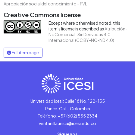
Apropiación social del conocimiento - FVL
Creative Commons license
Except where otherwised noted, this
item's license is described as
Atribución-
NoComercial-SinDerivadas 4.0
Internacional (CC BY-NC-ND 4.0)
Full item page
Universidad Icesi: Calle 18 No. 122-135
Pance, Cali - Colombia
Teléfono: +57 (602) 555 2334
ventanillaunica@icesi.edu.co
Síguenos