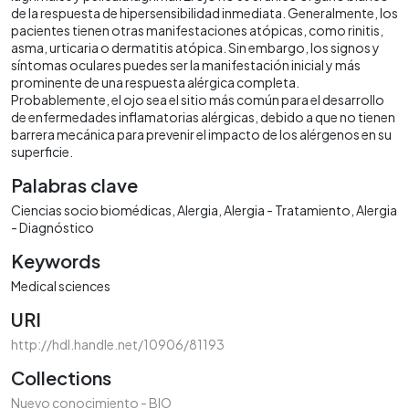
de la respuesta de hipersensibilidad inmediata. Generalmente, los
pacientes tienen otras manifestaciones atópicas, como rinitis,
asma, urticaria o dermatitis atópica. Sin embargo, los signos y
síntomas oculares puedes ser la manifestación inicial y más
prominente de una respuesta alérgica completa.
Probablemente, el ojo sea el sitio más común para el desarrollo
de enfermedades inflamatorias alérgicas, debido a que no tienen
barrera mecánica para prevenir el impacto de los alérgenos en su
superficie.
Palabras clave
Ciencias socio biomédicas
Alergia
Alergia - Tratamiento
Alergia
- Diagnóstico
Keywords
Medical sciences
URI
http://hdl.handle.net/10906/81193
Collections
Nuevo conocimiento - BIO