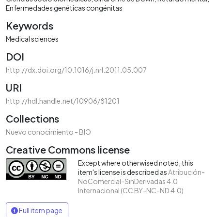
Enfermedades genéticas congénitas
Keywords
Medical sciences
DOI
http://dx.doi.org/10.1016/j.nrl.2011.05.007
URI
http://hdl.handle.net/10906/81201
Collections
Nuevo conocimiento - BIO
Creative Commons license
Except where otherwised noted, this
item's license is described as
Atribución-
NoComercial-SinDerivadas 4.0
Internacional (CC BY-NC-ND 4.0)
Full item page