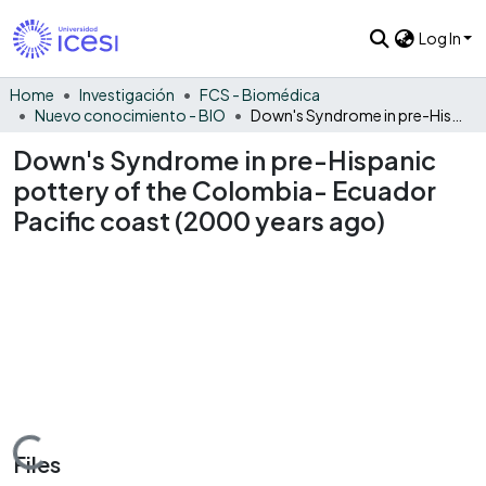
Log In
Home
Investigación
FCS - Biomédica
Nuevo conocimiento - BIO
Down's Syndrome in pre-Hispanic pottery of the Colombia- Ecuador Pacific coast (2000 years ago)
Down's Syndrome in pre-Hispanic
pottery of the Colombia- Ecuador
Pacific coast (2000 years ago)
Loading...
Files