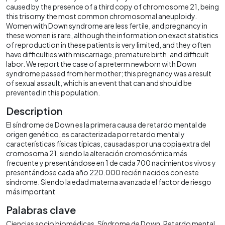
caused by the presence of a third copy of chromosome 21, being
this trisomy the most common chromosomal aneuploidy.
Women with Down syndrome are less fertile, and pregnancy in
these women is rare, although the information on exact statistics
of reproduction in these patients is very limited, and they often
have difficulties with miscarriage, premature birth, and difficult
labor. We report the case of a preterm newborn with Down
syndrome passed from her mother; this pregnancy was a result
of sexual assault, which is an event that can and should be
prevented in this population.
Description
El síndrome de Down es la primera causa de retardo mental de
origen genético, es caracterizada por retardo mental y
características físicas típicas, causadas por una copia extra del
cromosoma 21, siendo la alteración cromosómica más
frecuente y presentándose en 1 de cada 700 nacimientos vivos y
presentándose cada año 220.000 recién nacidos con este
síndrome. Siendo la edad materna avanzada el factor de riesgo
más important
Palabras clave
Ciencias socio biomédicas
Síndrome de Down
Retardo mental