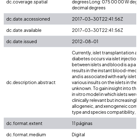
dc.coverage.spatial
degrees Long: 075 00 00 W degr
decimal degrees
dc.date.accessioned
2017-03-30T22:41:56Z
dc.date.available
2017-03-30T22:41:56Z
dc.date.issued
2012-08-01
Currently, islet transplantation as
diabetes occurs via islet injection
between islets and blood is a pa
results in the instant blood-medi
and is associated with early islet 
dc.description.abstract
various insults on the islets in t
unknown. To gain insight into the 
in vitro model in which islets wer
clinically relevant but increasing
allogeneic, and xenogeneic combi
type and species compatibility, is
dc.format.extent
11 páginas
dc.format.medium
Digital