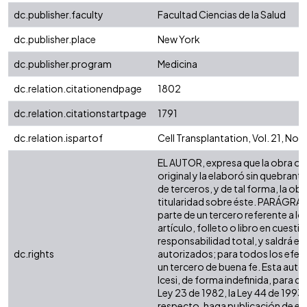
dc.publisher.faculty
Facultad Ciencias de la Salud
dc.publisher.place
New York
dc.publisher.program
Medicina
dc.relation.citationendpage
1802
dc.relation.citationstartpage
1791
dc.relation.ispartof
Cell Transplantation, Vol. 21, No. 
EL AUTOR, expresa que la obra obj
original y la elaboró sin quebrant
de terceros, y de tal forma, la obra
titularidad sobre éste. PARÁGRAF
parte de un tercero referente a l
artículo, folleto o libro en cuesti
responsabilidad total, y saldrá e
dc.rights
autorizados; para todos los efect
un tercero de buena fe. Esta autor
Icesi, de forma indefinida, para q
Ley 23 de 1982, la Ley 44 de 1993, 
respecto, haga publicación de es