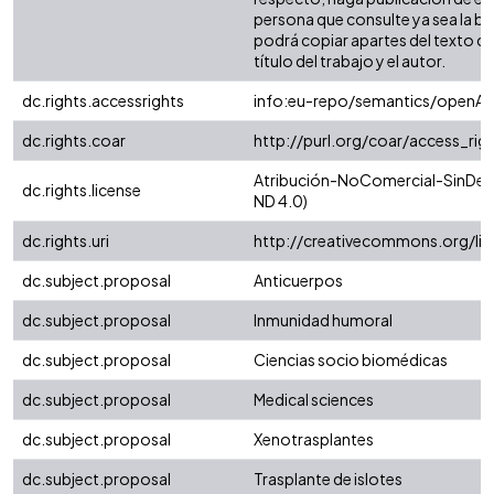
persona que consulte ya sea la bi
podrá copiar apartes del texto cit
título del trabajo y el autor.
dc.rights.accessrights
info:eu-repo/semantics/openAc
dc.rights.coar
http://purl.org/coar/access_rig
Atribución-NoComercial-SinDeri
dc.rights.license
ND 4.0)
dc.rights.uri
http://creativecommons.org/li
dc.subject.proposal
Anticuerpos
dc.subject.proposal
Inmunidad humoral
dc.subject.proposal
Ciencias socio biomédicas
dc.subject.proposal
Medical sciences
dc.subject.proposal
Xenotrasplantes
dc.subject.proposal
Trasplante de islotes