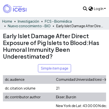
Log In
Home
Investigación
FCS - Biomédica
Nuevo conocimiento - BIO
Early Islet Damage After Direct Exposure of Pig Islets to Blood:Has Humoral Immunity Been Underestimated?
Early Islet Damage After Direct
Exposure of Pig Islets to Blood:Has
Humoral Immunity Been
Underestimated?
Simple item page
dc.audience
Comunidad Universidad Icesi – In
dc.citation.volume
21
dc.contributor.author
Ekser, Burcin
New York de Lat: 43 00 00 N deg