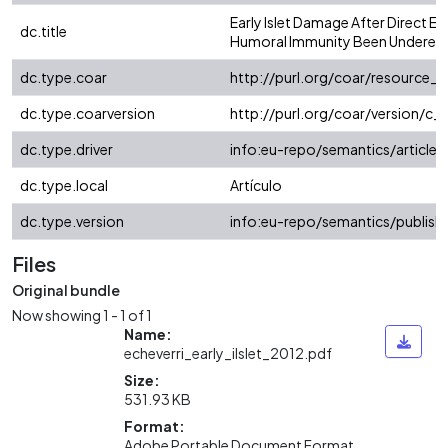
Early Islet Damage After Direct Ex
dc.title
Humoral Immunity Been Underes
dc.type.coar
http://purl.org/coar/resource_
dc.type.coarversion
http://purl.org/coar/version/
dc.type.driver
info:eu-repo/semantics/article
dc.type.local
Artículo
dc.type.version
info:eu-repo/semantics/publish
Files
Original bundle
Now showing
1 - 1 of 1
Name:
echeverri_early_iIslet_2012.pdf
Size:
531.93 KB
Loading...
Format:
Adobe Portable Document Format