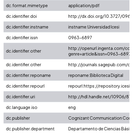
dc.format.mimetype
application/pdf
dc.identifier.doi
http://dx.doi.org/10.3727/09
dc.identifier.instname
instname:Universidad Icesi
dc.identifier.issn
0963-6897
http://openurl.ingenta.com/con
dc.identifier.other
genre=article&issn=0963-689
dc.identifier.other
http://journals.sagepub.com/
dc.identifier.reponame
reponame:Biblioteca Digital
dc.identifier.repourl
repourl:https://repository.icesi.
dc.identifier.uri
http://hdl.handle.net/10906/81
dc.language.iso
eng
dc.publisher
Cognizant Communication Corp
dc.publisher.department
Departamento de Ciencias Básic