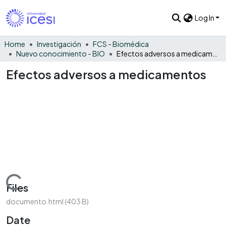
Log In
Home
Investigación
FCS - Biomédica
Nuevo conocimiento - BIO
Efectos adversos a medicamentos
Efectos adversos a medicamentos
Loading...
Files
documento.html
(403 B)
Date