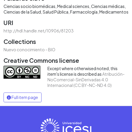
Ciencias socio biomédicas
Medical sciences
Ciencias médicas
Ciencias de la Salud
Salud Pública
Farmacología
Medicamentos
URI
http://hdl.handle.net/10906/81203
Collections
Nuevo conocimiento - BIO
Creative Commons license
Except where otherwised noted, this
item's license is described as
Atribución-
NoComercial-SinDerivadas 4.0
Internacional (CC BY-NC-ND 4.0)
Full item page